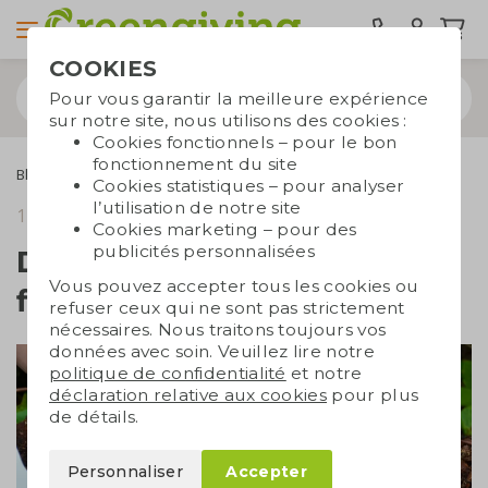
COOKIES
Pour vous garantir la meilleure expérience
sur notre site, nous utilisons des cookies :
Cookies fonctionnels – pour le bon
fonctionnement du site
Blogs
Du papier ensemencé aux fleurs en 5 étapes
Cookies statistiques – pour analyser
l’utilisation de notre site
17 août 2021
temps de lecture 3 min.
Cookies marketing – pour des
publicités personnalisées
Du papier ensemencé aux
Vous pouvez accepter tous les cookies ou
fleurs en 5 étapes
refuser ceux qui ne sont pas strictement
nécessaires. Nous traitons toujours vos
données avec soin. Veuillez lire notre
politique de confidentialité
et notre
déclaration relative aux cookies
pour plus
de détails.
Personnaliser
Accepter