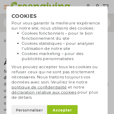
COOKIES
Pour vous garantir la meilleure expérience
sur notre site, nous utilisons des cookies :
Cookies fonctionnels – pour le bon
fonctionnement du site
À propos de Greengiving
Cookies statistiques – pour analyser
l’utilisation de notre site
Cookies marketing – pour des
publicités personnalisées
À propos de Greengiving
Vous pouvez accepter tous les cookies ou
Notre boutique en ligne spécialisée dans les
cadeaux
refuser ceux qui ne sont pas strictement
nécessaires. Nous traitons toujours vos
d’affaires durables
existe depuis 2009. Nous sommes
données avec soin. Veuillez lire notre
désormais actifs dans toute l’Europe, avec notamment
politique de confidentialité
et notre
un site web en
allemand
et en
anglais
. Avec notre
déclaration relative aux cookies
pour plus
assortiment, nous encourageons les entreprises et
de détails.
organisations de tous les secteurs à
offrir vert
. Nous
vous aidons à trouver un cadeau durable qui fera
Personnaliser
Accepter