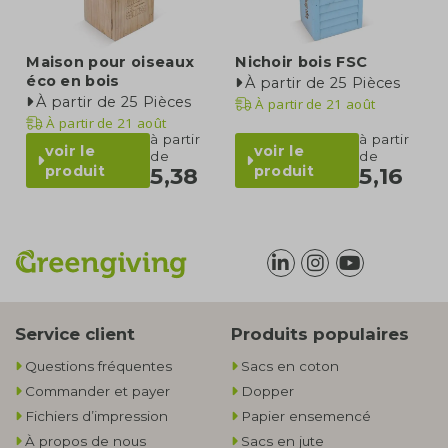
Maison pour oiseaux
Nichoir bois FSC
éco en bois
À partir de 25 Pièces
À partir de 25 Pièces
À partir de
21 août
À partir de
21 août
à partir
à partir
voir le
voir le
de
de
produit
produit
5,38
5,16
Service client
Produits populaires
Questions fréquentes
Sacs en coton
Commander et payer
Dopper
Fichiers d’impression
Papier ensemencé
À propos de nous
Sacs en jute