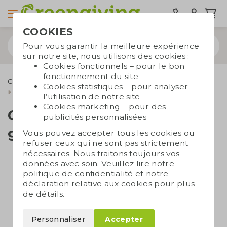
COOKIES
Pour vous garantir la meilleure expérience
sur notre site, nous utilisons des cookies :
Cookies fonctionnels – pour le bon
fonctionnement du site
Cadeaux d'affaires écologiques
Sachets de graines
Cookies statistiques – pour analyser
Cadeau sachets de graines
l’utilisation de notre site
Cookies marketing – pour des
Cadeau sachets de
publicités personnalisées
graines
Vous pouvez accepter tous les cookies ou
refuser ceux qui ne sont pas strictement
nécessaires. Nous traitons toujours vos
données avec soin. Veuillez lire notre
politique de confidentialité
et notre
déclaration relative aux cookies
pour plus
de détails.
Personnaliser
Accepter