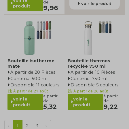
voir le
de
voir le produit
produit
9,96
Bouteille isotherme
Bouteille thermos
mate
recyclée 750 ml
À partir de 20 Pièces
À partir de 10 Pièces
Contenu: 500 ml
Contenu: 750 ml
Disponible 11 couleurs
Disponible 5 couleurs
À partir de
21 août
À partir de
26 août
à partir
à partir
voir le
voir le
de
de
produit
produit
5,32
9,22
‹
1
2
3
›