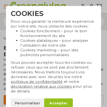
COOKIES
Pour vous garantir la meilleure expérience
sur notre site, nous utilisons des cookies :
Cookies fonctionnels – pour le bon
fonctionnement du site
Gourdes réutilisables
Bouteilles isothermes
Cookies statistiques – pour analyser
l’utilisation de notre site
Bouteilles isothermes
Cookies marketing – pour des
personnalisées
publicités personnalisées
Frais en été, chaud en hiver : c’est ce que nous attendons de nos
Vous pouvez accepter tous les cookies ou
boissons. Une bouteille isotherme, une gourde à double paroi ou
refuser ceux qui ne sont pas strictement
une bouteille thermique est la solution idéale. Grâce à leurs
designs
nécessaires. Nous traitons toujours vos
élégants
et
matériaux durables
, nos bouteilles et mugs isothermes
données avec soin. Veuillez lire notre
garantissent un plaisir de boire pendant des années. Faites-les
politique de confidentialité
et notre
personnaliser avec votre logo
et offrez un cadeau d'affaires haut de
déclaration relative aux cookies
pour plus
gamme !
de détails.
Trier par
Filtrer
Personnaliser
Accepter