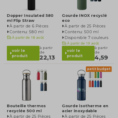
Dopper Insulated 580
Gourde INOX recyclé
ml Flip Straw
eco
À partir de 6 Pièces
À partir de 25 Pièces
Contenu: 580 ml
Contenu: 500 ml
À partir de
18 août
Disponible 7 couleurs
À partir de
19 août
à partir
à partir
voir le
voir le
de
de
produit
produit
22,13
4,59
petit budget
Bouteille thermos
Gourde isotherme en
recyclée 500 ml
acier inoxydable
À partir de 25 Pièces
À partir de 25 Pièces