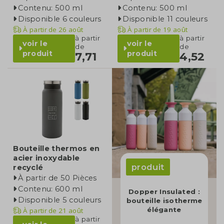
Contenu: 500 ml
Contenu: 500 ml
Disponible 6 couleurs
Disponible 11 couleurs
À partir de
26 août
À partir de
19 août
à partir
à partir
voir le
voir le
de
de
produit
produit
7,71
4,52
Bouteille thermos en
acier inoxydable
produit
recyclé
À partir de 50 Pièces
Contenu: 600 ml
Dopper Insulated :
Disponible 5 couleurs
bouteille isotherme
élégante
À partir de
21 août
à partir