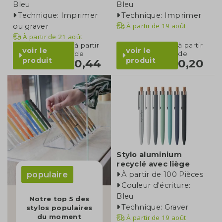
Bleu
Bleu
Technique: Imprimer
Technique: Imprimer
À partir de
19 août
ou graver
À partir de
21 août
à partir
à partir
voir le
voir le
de
de
produit
produit
0,44
0,20
Stylo aluminium
recyclé avec liège
populaire
À partir de 100 Pièces
Couleur d'écriture:
Bleu
Notre top 5 des
Technique: Graver
stylos populaires
du moment
À partir de
19 août