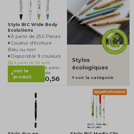
Stylo BIC Wide Body
Ecolutions
À partir de 250 Pièces
Couleur d'écriture:
Bleu ou noir
Disponible 9 couleurs
Stylos
À partir de
28 août
écologiques
à partir
voir le
de
produit
0,56
voir la catégorie
quadrichromie
Stylo duo en
Stylo BIC Media Clic