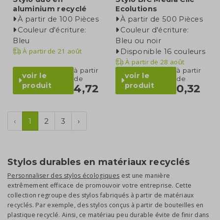
aluminium recyclé
Ecolutions
À partir de 100 Pièces
À partir de 500 Pièces
Couleur d'écriture:
Couleur d'écriture:
Bleu
Bleu ou noir
À partir de
21 août
Disponible 16 couleurs
À partir de
28 août
à partir
à partir
voir le
voir le
de
de
produit
produit
4,72
0,32
‹
1
2
3
›
Stylos durables en matériaux recyclés
Personnaliser des stylos écologiques
est une manière
extrêmement efficace de promouvoir votre entreprise. Cette
collection regroupe des stylos fabriqués à partir de matériaux
recyclés. Par exemple, des stylos conçus à partir de bouteilles en
plastique recyclé. Ainsi, ce matériau peu durable évite de finir dans