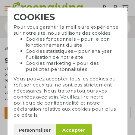
COOKIES
Pour vous garantir la meilleure expérience
sur notre site, nous utilisons des cookies :
Cookies fonctionnels – pour le bon
fonctionnement du site
Stylos
Stylos recyclés
Cookies statistiques – pour analyser
l’utilisation de notre site
Stylos recyclés personnalisés
Cookies marketing – pour des
Les stylos restent des
cadeaux intemporels et efficaces
. Sur cette
publicités personnalisées
page, vous trouverez des stylos fabriqués à partir de
matériaux
Vous pouvez accepter tous les cookies ou
recyclés
, comme des bouteilles en plastique, des briques
refuser ceux qui ne sont pas strictement
alimentaires ou même du marc de café. Parfaits pour raconter une
nécessaires. Nous traitons toujours vos
véritable histoire durable. Et avec
votre logo ou message imprimé
,
données avec soin. Veuillez lire notre
vous obtenez un résultat aussi percutant que responsable !
politique de confidentialité
et notre
déclaration relative aux cookies
pour plus
Trier par
Filtrer
de détails.
Personnaliser
Accepter
recommandé