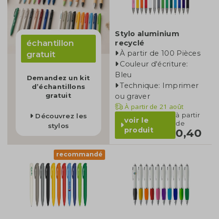
Stylo aluminium
échantillon
recyclé
À partir de 100 Pièces
gratuit
Couleur d'écriture:
Bleu
Demandez un kit
Technique: Imprimer
d’échantillons
gratuit
ou graver
À partir de
21 août
à partir
Découvrez les
voir le
de
stylos
produit
0,40
recommandé