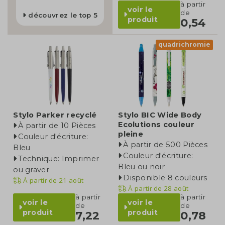
à partir
voir le
de
découvrez le top 5
produit
0,54
quadrichromie
Stylo Parker recyclé
Stylo BIC Wide Body
Ecolutions couleur
À partir de 10 Pièces
pleine
Couleur d'écriture:
À partir de 500 Pièces
Bleu
Couleur d'écriture:
Technique: Imprimer
Bleu ou noir
ou graver
Disponible 8 couleurs
À partir de
21 août
À partir de
28 août
à partir
à partir
voir le
voir le
de
de
produit
produit
7,22
0,78