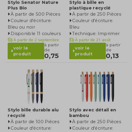
Stylo Senator Nature
Stylo à bille en
Plus Bio
plastique recyclé
À partir de 500 Pièces
À partir de 250 Pièces
Couleur d'écriture:
Couleur d'écriture:
Bleu ou noir
Bleu
Disponible 11 couleurs
Technique: Imprimer
À partir de
2 septembre
À partir de
21 août
à partir
à partir
voir le
voir le
de
de
produit
produit
0,75
0,13
Stylo bille durable alu
Stylo avec détail en
recyclé
bambou
À partir de 100 Pièces
À partir de 250 Pièces
Couleur d'écriture:
Couleur d'écriture: