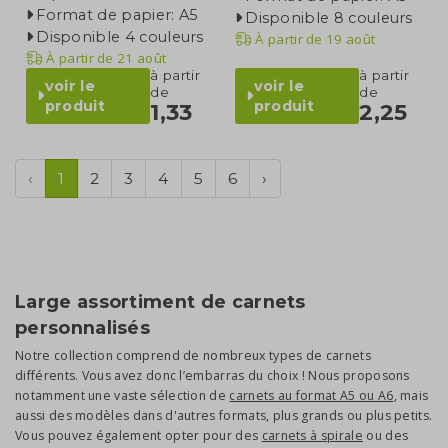
Format de papier: A5
Disponible 8 couleurs
Disponible 4 couleurs
À partir de
19 août
À partir de
21 août
à partir
à partir
voir le
voir le
de
de
produit
produit
1,33
2,25
‹
1
2
3
4
5
6
›
Large assortiment de carnets
personnalisés
Notre collection comprend de nombreux types de carnets
différents. Vous avez donc l’embarras du choix ! Nous proposons
notamment une vaste sélection de
carnets au format A5 ou A6
, mais
aussi des modèles dans d'autres formats, plus grands ou plus petits.
Vous pouvez également opter pour des
carnets à spirale
ou des