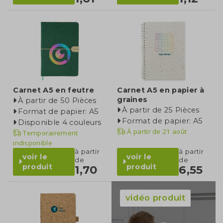
Carnet A5 en feutre
Carnet A5 en papier à
graines
À partir de 50 Pièces
À partir de 25 Pièces
Format de papier: A5
Format de papier: A5
Disponible 4 couleurs
À partir de
21 août
Temporairement
indisponible
à partir
à partir
voir le
voir le
de
de
produit
produit
1,70
6,55
vidéo produit