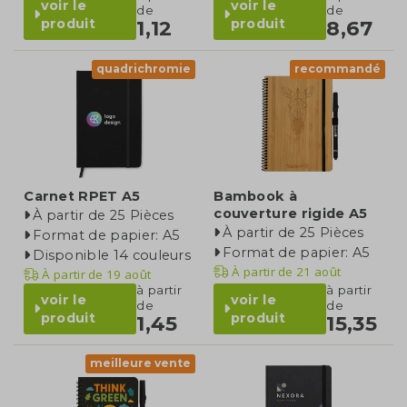
voir le
voir le
de
de
produit
produit
1,12
8,67
quadrichromie
recommandé
Carnet RPET A5
Bambook à
couverture rigide A5
À partir de 25 Pièces
À partir de 25 Pièces
Format de papier: A5
Format de papier: A5
Disponible 14 couleurs
À partir de
21 août
À partir de
19 août
à partir
à partir
voir le
voir le
de
de
produit
produit
1,45
15,35
meilleure vente