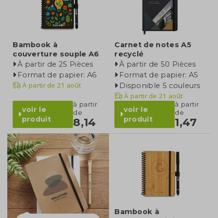
Bambook à
Carnet de notes A5
couverture souple A6
recyclé
À partir de 25 Pièces
À partir de 50 Pièces
Format de papier: A6
Format de papier: A5
À partir de
21 août
Disponible 5 couleurs
À partir de
21 août
à partir
à partir
voir le
voir le
de
de
produit
produit
8,14
1,47
Bambook à