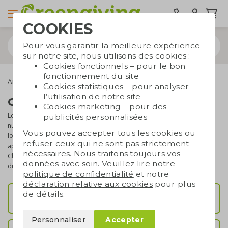
COOKIES
Pour vous garantir la meilleure expérience
sur notre site, nous utilisons des cookies :
Cookies fonctionnels – pour le bon
fonctionnement du site
Articles de bureau
carnets personnalisables
Cookies statistiques – pour analyser
l’utilisation de notre site
Carnets personnalisables
Cookies marketing – pour des
Les carnets restent extrêmement pratiques, même à l’ère
publicités personnalisées
numérique. Profitez-en en faisant imprimer des carnets avec votre
Vous pouvez accepter tous les cookies ou
logo pour les offrir en cadeau. Les carnets personnalisés sont très
refuser ceux qui ne sont pas strictement
appréciés, surtout lorsqu’ils sont fabriqués de manière durable.
nécessaires. Nous traitons toujours vos
Chez Greengiving, vous trouverez un large assortiment de carnets
données avec soin. Veuillez lire notre
disponibles dans divers formats, couleurs et styles.
politique de confidentialité
et notre
déclaration relative aux cookies
pour plus
de détails.
Carnets A5/A6
Personnaliser
Accepter