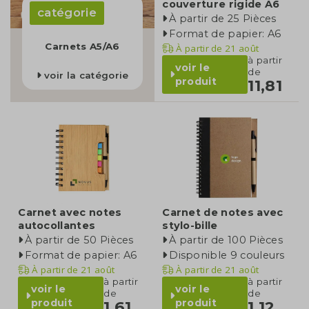
couverture rigide A6
catégorie
À partir de 25 Pièces
Format de papier: A6
Carnets A5/A6
À partir de
21 août
à partir
voir le
de
voir la catégorie
produit
11,81
Carnet avec notes
Carnet de notes avec
autocollantes
stylo-bille
À partir de 50 Pièces
À partir de 100 Pièces
Format de papier: A6
Disponible 9 couleurs
À partir de
21 août
À partir de
21 août
à partir
à partir
voir le
voir le
de
de
produit
produit
1,61
1,12