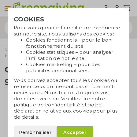
COOKIES
Pour vous garantir la meilleure expérience
sur notre site, nous utilisons des cookies :
Cookies fonctionnels – pour le bon
fonctionnement du site
Cadeaux d'affaires écologiques
Sachets de graines
Cookies statistiques – pour analyser
Carte avec sachet de graines
l’utilisation de notre site
Cookies marketing – pour des
Carte avec sachet de
publicités personnalisées
graines
Vous pouvez accepter tous les cookies ou
refuser ceux qui ne sont pas strictement
nécessaires. Nous traitons toujours vos
données avec soin. Veuillez lire notre
politique de confidentialité
et notre
déclaration relative aux cookies
pour plus
de détails.
Personnaliser
Accepter