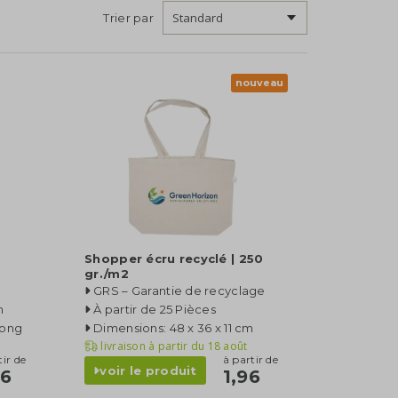
Trier par
nouveau
Shopper écru recyclé | 250
gr./m2
GRS – Garantie de recyclage
m
À partir de 25 Pièces
Long
Dimensions: 48 x 36 x 11 cm
livraison à partir du
18 août
tir de
à partir de
voir le produit
26
1,96