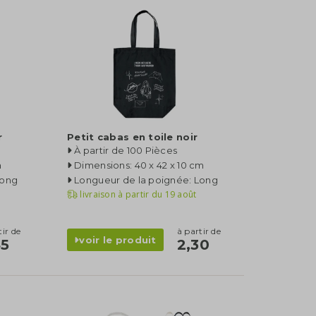
r
Petit cabas en toile noir
À partir de 100 Pièces
m
Dimensions: 40 x 42 x 10 cm
Long
Longueur de la poignée: Long
livraison à partir du
19 août
tir de
à partir de
voir le produit
45
2,30