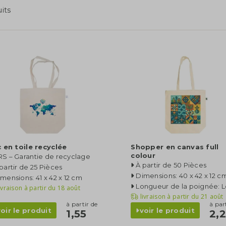
uits
 en toile recyclée
Shopper en canvas full
colour
S – Garantie de recyclage
À partir de 50 Pièces
partir de 25 Pièces
Dimensions: 40 x 42 x 12 c
mensions: 41 x 42 x 12 cm
Longueur de la poignée: 
ivraison à partir du
18 août
livraison à partir du
21 août
à partir de
à par
voir le produit
voir le produit
1,55
2,