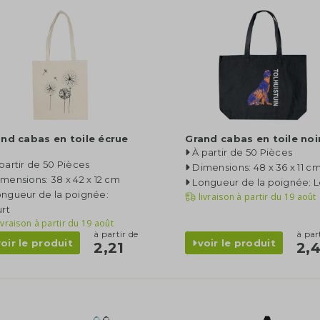
nd cabas en toile écrue
Grand cabas en toile noi
À partir de 50 Pièces
partir de 50 Pièces
Dimensions: 48 x 36 x 11 c
mensions: 38 x 42 x 12 cm
Longueur de la poignée: 
ngueur de la poignée:
livraison à partir du
19 août
rt
ivraison à partir du
19 août
à partir de
à par
voir le produit
voir le produit
2,21
2,