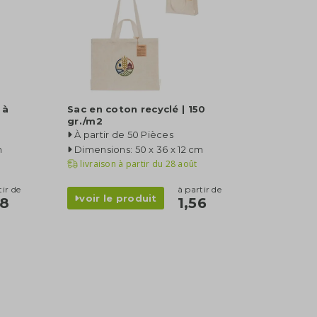
 à
Sac en coton recyclé | 150
gr./m2
À partir de 50 Pièces
m
Dimensions: 50 x 36 x 12 cm
livraison à partir du
28 août
tir de
à partir de
voir le produit
98
1,56