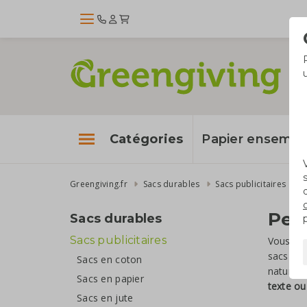
Catégories
Papier enseme
Greengiving.fr
Sacs durables
Sacs publicitaires
S
Pers
Sacs durables
Sacs publicitaires
Vous rec
sacs en 
Sacs en coton
naturel
Sacs en papier
texte ou
Sacs en jute