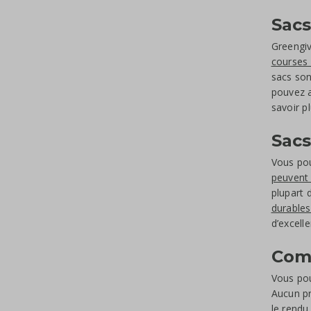
Sacs
Greengiv
courses 
sacs son
pouvez 
savoir p
Sacs
Vous pou
peuvent
plupart 
durables
d’excelle
Comm
Vous pou
Aucun pr
le rendu