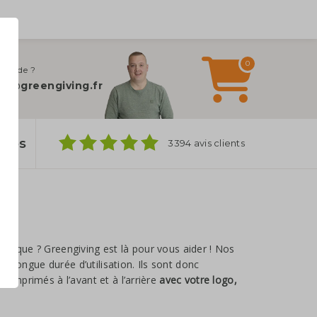
0
 d’aide ?
fo@greengiving.fr
ylos
3394 avis clients
marque ? Greengiving est là pour vous aider ! Nos
une longue durée d’utilisation. Ils sont donc
e imprimés à l’avant et à l’arrière
avec votre logo,