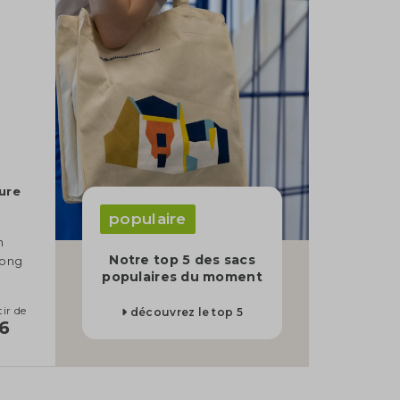
ure
populaire
m
Notre top 5 des sacs
Long
populaires du moment
tir de
découvrez le top 5
36