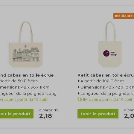
meilleure
nd cabas en toile écrue
Petit cabas en toile écr
partir de 50 Pièces
À partir de 100 Pièces
mensions: 48 x 36 x 11 cm
Dimensions: 40 x 42 x 10 c
ongueur de la poignée: Long
Longueur de la poignée: 
ivraison à partir du
19 août
livraison à partir du
19 août
à partir de
à par
voir le produit
voir le produit
2,18
2,