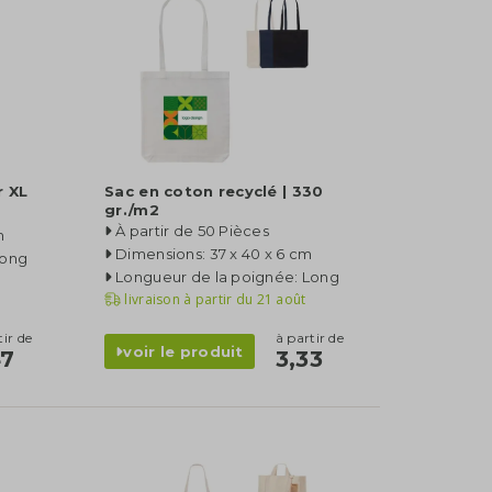
r XL
Sac en coton recyclé | 330
gr./m2
À partir de 50 Pièces
m
Dimensions: 37 x 40 x 6 cm
Long
Longueur de la poignée: Long
livraison à partir du
21 août
tir de
à partir de
voir le produit
47
3,33