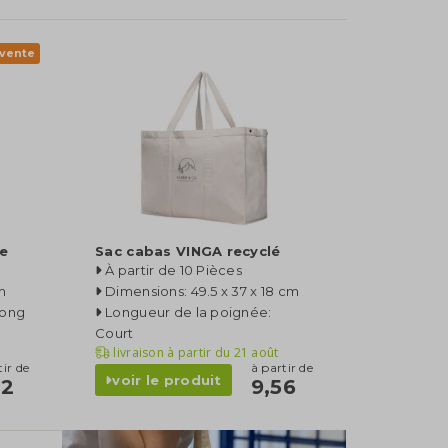
 vente
ue
Sac cabas VINGA recyclé
À partir de 10 Pièces
m
Dimensions: 49.5 x 37 x 18 cm
Long
Longueur de la poignée:
Court
livraison à partir du
21 août
tir de
à partir de
voir le produit
02
9,56