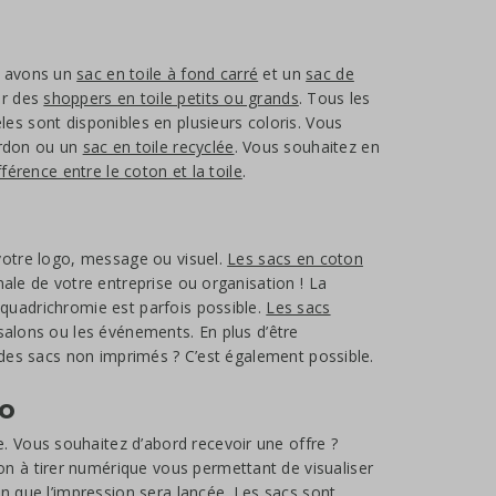
s avons un
sac en toile à fond carré
et un
sac de
ur des
shoppers en toile petits ou grands
. Tous les
es sont disponibles en plusieurs coloris. Vous
ordon ou un
sac en toile recyclée
. Vous souhaitez en
fférence entre le coton et la toile
.
 votre logo, message ou visuel.
Les sacs en coton
male de votre entreprise ou organisation ! La
 quadrichromie est parfois possible.
Les sacs
salons ou les événements. En plus d’être
érez des sacs non imprimés ? C’est également possible.
o
 Vous souhaitez d’abord recevoir une offre ?
n à tirer numérique vous permettant de visualiser
on que l’impression sera lancée. Les sacs sont