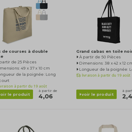
 de courses à double
Grand cabas en toile noi
se
À partir de 50 Pièces
partir de 25 Pièces
Dimensions: 38 x 42 x 12 c
mensions: 49 x 37 x 10 cm
Longueur de la poignée: 
ongueur de la poignée: Long
livraison à partir du
19 août
court
ivraison à partir du
19 août
à partir de
à par
voir le produit
voir le produit
4,06
2,