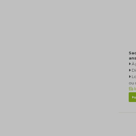
Sac
an
À 
Di
L
ou 
l