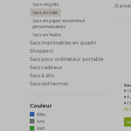
Sacs recyclés
25 prod
Sacs en toile
Sacs en papier ensemencé
personnalisables
Sacs en feutre
Sacs imprimables en quadri
Shoppers
Sacs pour ordinateur portable
Sacs cadeaux
Sacs à dos
Sacs isothermes
Sac
GR
À 
Di
Couleur
l
Bleu
Gris
Vert