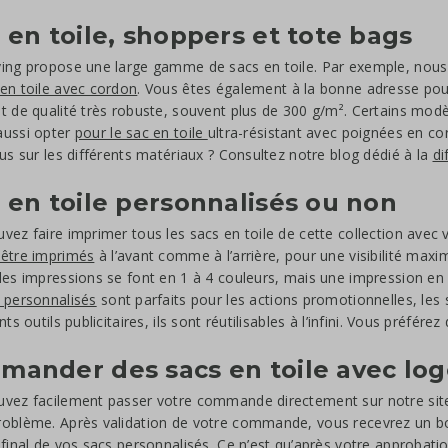
 en toile, shoppers et tote bags
ing propose une large gamme de sacs en toile. Par exemple, nou
en toile avec cordon
. Vous êtes également à la bonne adresse po
t de qualité très robuste, souvent plus de 300 g/m². Certains modèl
aussi opter
pour le sac en toile
ultra-résistant avec poignées en c
lus sur les différents matériaux ? Consultez notre blog dédié à la
di
 en toile personnalisés ou non
vez faire imprimer tous les sacs en toile de cette collection avec
 être imprimés
à l’avant comme à l’arrière, pour une visibilité maxi
des impressions se font en 1 à 4 couleurs, mais une impression en
 personnalisés
sont parfaits pour les actions promotionnelles, les 
nts outils publicitaires, ils sont réutilisables à l’infini. Vous préf
ander des sacs en toile avec log
vez facilement passer votre commande directement sur notre site.
oblème. Après validation de votre commande, vous recevrez un bo
 final de vos sacs personnalisés. Ce n’est qu’après votre approbati