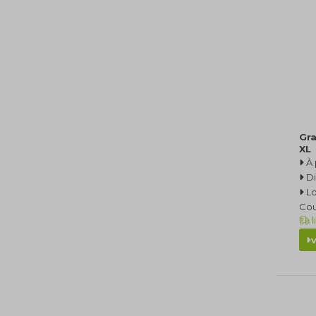
Gra
XL
À 
Di
Lo
Cou
l