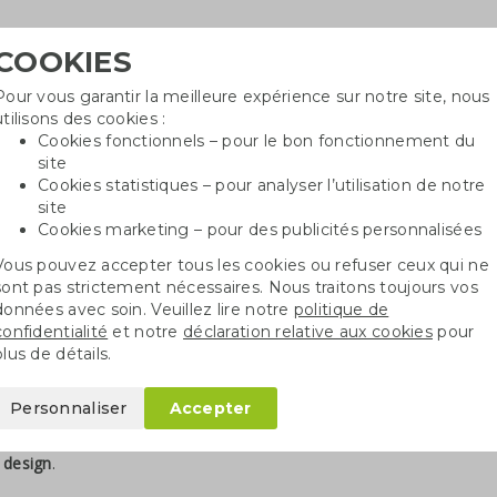
COOKIES
Pour vous garantir la meilleure expérience sur notre site, nous
Besoin
utilisons des cookies :
in
Cookies fonctionnels – pour le bon fonctionnement du
site
Cookies statistiques – pour analyser l’utilisation de notre
site
ncé
Sacs en coton
Sachets de graines
St
Cookies marketing – pour des publicités personnalisées
Vous pouvez accepter tous les cookies ou refuser ceux qui ne
sont pas strictement nécessaires. Nous traitons toujours vos
acs en toile
données avec soin. Veuillez lire notre
politique de
confidentialité
et notre
déclaration relative aux cookies
pour
onnalisation de sacs en toile
plus de détails.
herchez des sacs réutilisables et robustes pour promouvoir votre 
Personnaliser
Accepter
2
toile sont
très solides
(souvent jusqu’à 380 g/m
), ce qui garantit 
lement
durables et responsables
. Tous nos sacs en toile peuvent êtr
 design
.