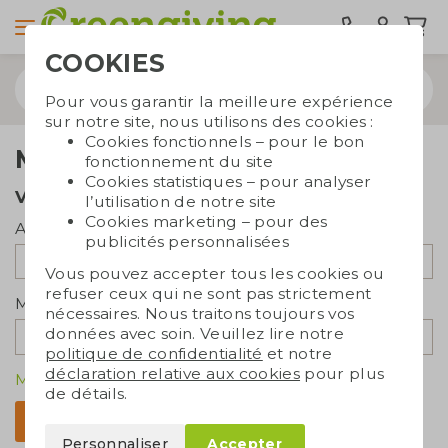
COOKIES
Pour vous garantir la meilleure expérience
sur notre site, nous utilisons des cookies :
Cookies fonctionnels – pour le bon
Me connecter
fonctionnement du site
Cookies statistiques – pour analyser
Vos informations
l’utilisation de notre site
Cookies marketing – pour des
Adresse e-mail:
publicités personnalisées
Vous pouvez accepter tous les cookies ou
refuser ceux qui ne sont pas strictement
Mot de passe:
nécessaires. Nous traitons toujours vos
données avec soin. Veuillez lire notre
politique de confidentialité
et notre
déclaration relative aux cookies
pour plus
Mot de passe oublié ?
de détails.
Me connecter
Personnaliser
Accepter