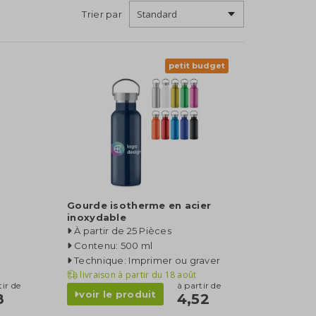
Trier par
petit budget
Gourde isotherme en acier
inoxydable
À partir de 25 Pièces
Contenu: 500 ml
Technique: Imprimer ou graver
livraison à partir du
18 août
tir de
à partir de
voir le produit
8
4,52