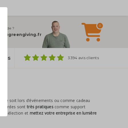
0
 d’aide ?
fo@greengiving.fr
ylos
3394 avis clients
ue ce soit lors d’événements ou comme cadeau
es gourdes sont
très pratiques
comme support
tre sélection et
mettez votre entreprise en lumière