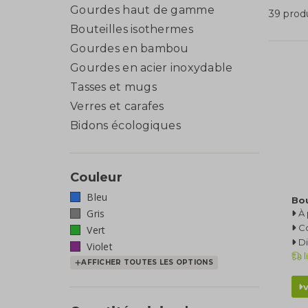
Gourdes haut de gamme
39 prod
Bouteilles isothermes
Gourdes en bambou
Gourdes en acier inoxydable
Tasses et mugs
Verres et carafes
Bidons écologiques
Couleur
Bleu
Bou
Gris
À 
C
Vert
Di
Violet
l
AFFICHER TOUTES LES OPTIONS