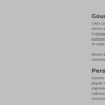
Gour
Cette ca
encore e
la
Retul
isother
et respe
Besoin d
sommes d
Pers
Comme to
plupart 
imprimée
cadeaux.
recevron