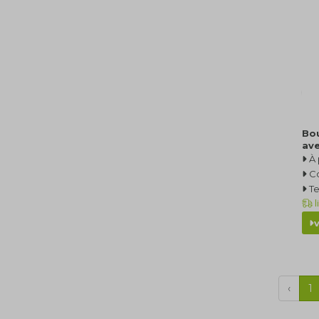
Bou
av
À 
C
Te
l
‹
1