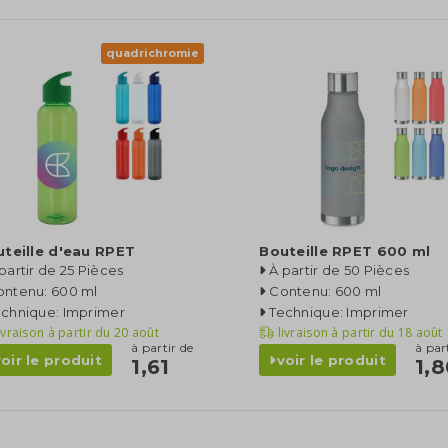
quadrichromie
teille d'eau RPET
Bouteille RPET 600 ml
partir de 25 Pièces
À partir de 50 Pièces
ontenu: 600 ml
Contenu: 600 ml
echnique: Imprimer
Technique: Imprimer
ivraison à partir du
20 août
livraison à partir du
18 août
à partir de
à par
voir le produit
voir le produit
1,61
1,