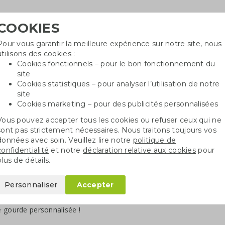
COOKIES
Pour vous garantir la meilleure expérience sur notre site, nous
Besoin
utilisons des cookies :
in
Cookies fonctionnels – pour le bon fonctionnement du
site
Cookies statistiques – pour analyser l’utilisation de notre
site
ncé
Sacs en coton
Sachets de graines
St
Cookies marketing – pour des publicités personnalisées
Vous pouvez accepter tous les cookies ou refuser ceux qui ne
sont pas strictement nécessaires. Nous traitons toujours vos
données avec soin. Veuillez lire notre
politique de
confidentialité
et notre
déclaration relative aux cookies
pour
rdes personnalisées
plus de détails.
rde avec votre logo ou slogan
est toujours un cadeau apprécié, q
Personnaliser
Accepter
es. En y ajoutant votre logo ou message, le résultat est parfait. L
nnel et vos destinataires les utiliseront avec plaisir. Découvrez no
 gourde personnalisée !