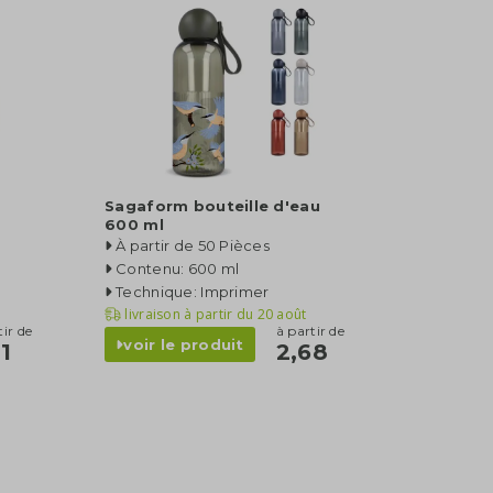
Sagaform bouteille d'eau
600 ml
À partir de 50 Pièces
Contenu: 600 ml
Technique: Imprimer
livraison à partir du
20 août
tir de
à partir de
voir le produit
1
2,68