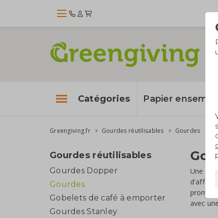
Catégories
Papier enseme
Greengiving.fr
Gourdes réutilisables
Gourdes
Gou
Gourdes réutilisables
Gourdes Dopper
Une
gou
d'affair
Gourdes
promotio
Gobelets de café à emporter
avec une
Gourdes Stanley