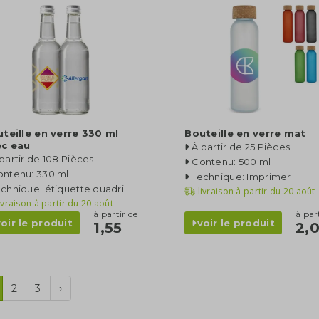
teille en verre 330 ml
Bouteille en verre mat
ec eau
À partir de 25 Pièces
partir de 108 Pièces
Contenu: 500 ml
ontenu: 330 ml
Technique: Imprimer
chnique: étiquette quadri
livraison à partir du
20 août
ivraison à partir du
20 août
à partir de
à par
voir le produit
voir le produit
1,55
2,0
2
3
›