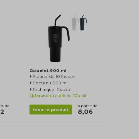
Gobelet 900 ml
À partir de 10 Pièces
Contenu: 900 ml
Technique: Graver
livraison à partir du
20 août
tir de
à partir de
voir le produit
72
8,06