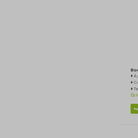
Bou
À 
C
Te
l