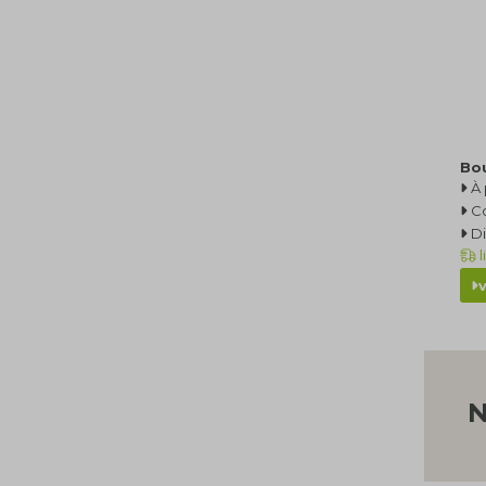
Bou
À 
C
Di
l
N