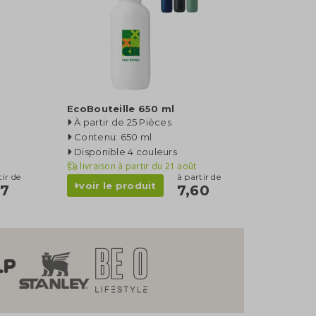
EcoBouteille 650 ml
À partir de 25 Pièces
Contenu: 650 ml
Disponible 4 couleurs
livraison à partir du
21 août
tir de
à partir de
voir le produit
87
7,60