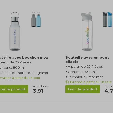
teille avec bouchon inox
Bouteille avec embout
pliable
partir de 25 Pièces
À partir de 25 Pièces
ontenu: 800 ml
Contenu: 650 ml
chnique: Imprimer ou graver
Technique: Imprimer
ivraison à partir du
18 août
livraison à partir du
18 août
à partir de
à par
voir le produit
voir le produit
3,91
4,