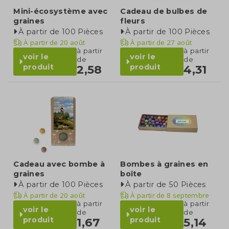
Mini-écosystème avec
Cadeau de bulbes de
graines
fleurs
À partir de 100 Pièces
À partir de 100 Pièces
À partir de
20 août
À partir de
27 août
à partir
à partir
voir le
voir le
de
de
produit
produit
2,58
4,31
Cadeau avec bombe à
Bombes à graines en
graines
boîte
À partir de 100 Pièces
À partir de 50 Pièces
À partir de
20 août
À partir de
8 septembre
à partir
à partir
voir le
voir le
de
de
produit
produit
1,67
5,14