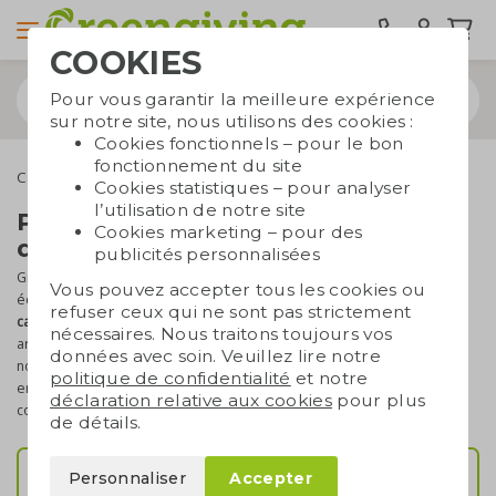
COOKIES
Pour vous garantir la meilleure expérience
sur notre site, nous utilisons des cookies :
Cookies fonctionnels – pour le bon
fonctionnement du site
Cadeaux d'affaires écologiques
Cookies statistiques – pour analyser
l’utilisation de notre site
Personnalisation de cadeaux
Cookies marketing – pour des
d'affaires écologiques
publicités personnalisées
Greengiving propose une
large sélection
de cadeaux d'affaires
Vous pouvez accepter tous les cookies ou
écologiques – cela va de soi. Sur cette page, vous trouverez nos
refuser ceux qui ne sont pas strictement
cadeaux en lien avec la croissance et la floraison
, ainsi que des
nécessaires. Nous traitons toujours vos
articles promotionnels qui sont aussi, littéralement, verts. Bon
données avec soin. Veuillez lire notre
nombre de ces fleurs, plantes et petits arbres peuvent être
politique de confidentialité
et notre
envoyés par courrier.
Une manière originale
de surprendre vos
déclaration relative aux cookies
pour plus
collaborateurs ou partenaires !
de détails.
Personnaliser
Accepter
Sachets de graines