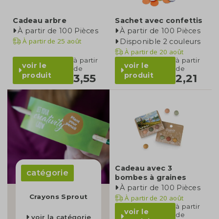
Cadeau arbre
Sachet avec confettis
À partir de 100 Pièces
À partir de 100 Pièces
À partir de
25 août
Disponible 2 couleurs
À partir de
20 août
à partir
à partir
voir le
voir le
de
de
produit
produit
3,55
2,21
Cadeau avec 3
catégorie
bombes à graines
À partir de 100 Pièces
Crayons Sprout
À partir de
20 août
à partir
voir le
de
voir la catégorie