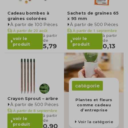
Cadeau bombes à
Sachets de graines 65
graines colorées
x 95 mm
À partir de 100 Pièces
À partir de 500 Pièces
À partir de
20 août
À partir de
1 septembre
à partir
à partir
voir le
voir le
de
de
produit
produit
5,79
0,13
catégorie
Crayon Sprout – arbre
Plantes et fleurs
À partir de 500 Pièces
comme cadeau
d’entreprise
À partir de
8 septembre
à partir
voir le
de
Voir la catégorie
produit
0,90