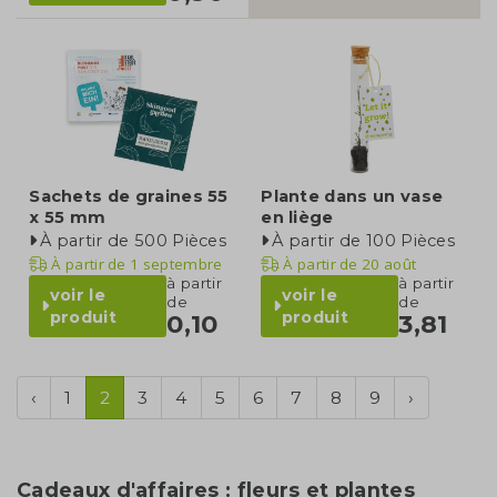
Sachets de graines 55
Plante dans un vase
x 55 mm
en liège
À partir de 500 Pièces
À partir de 100 Pièces
À partir de
1 septembre
À partir de
20 août
à partir
à partir
voir le
voir le
de
de
produit
produit
0,10
3,81
‹
1
2
3
4
5
6
7
8
9
›
Cadeaux d'affaires : fleurs et plantes