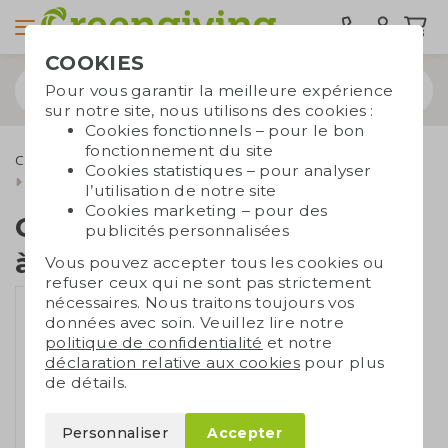
COOKIES
Pour vous garantir la meilleure expérience
sur notre site, nous utilisons des cookies :
Cookies fonctionnels – pour le bon
fonctionnement du site
Cadeaux d'affaires écologiques
Bombes de graines
Cookies statistiques – pour analyser
Cadeau avec 3 bombes à graines
l’utilisation de notre site
Cookies marketing – pour des
Cadeau avec 3 bombes
publicités personnalisées
à graines
Vous pouvez accepter tous les cookies ou
refuser ceux qui ne sont pas strictement
nécessaires. Nous traitons toujours vos
données avec soin. Veuillez lire notre
politique de confidentialité
et notre
déclaration relative aux cookies
pour plus
de détails.
Personnaliser
Accepter