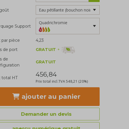
goût
Quadrichromie
rquage Support
x par pièce
4,23
GRATUIT
+
is de port
is de
GRATUIT
figuration
456,84
x total HT
Prix total incl.TVA
548,21
(20%)
ajouter
au panier
Demander un devis
aperçu numérique gratuit