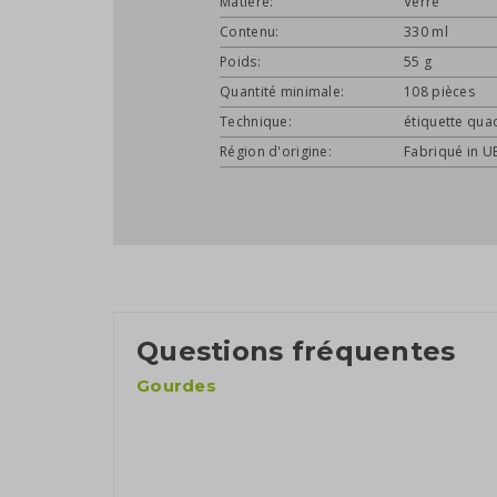
Matière:
Verre
Contenu:
330 ml
Poids:
55 g
Quantité minimale:
108 pièces
Technique:
étiquette qua
Région d'origine:
Fabriqué in U
Questions fréquentes
Gourdes