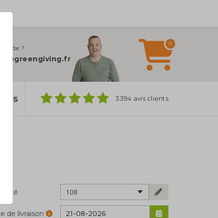
0
 d’aide ?
fo@greengiving.fr
ylos
3394 avis clients
108
ntité
e de livraison