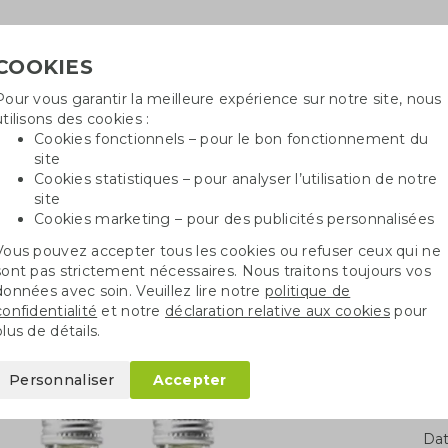
COOKIES
Pour vous garantir la meilleure expérience sur notre site, nous
Besoin
utilisons des cookies :
in
Cookies fonctionnels – pour le bon fonctionnement du
site
Cookies statistiques – pour analyser l’utilisation de notre
site
ncé
Sacs en coton
Sachets de graines
St
Cookies marketing – pour des publicités personnalisées
Vous pouvez accepter tous les cookies ou refuser ceux qui ne
fes
Bouteille en verre 330 ml avec eau
sont pas strictement nécessaires. Nous traitons toujours vos
données avec soin. Veuillez lire notre
politique de
confidentialité
et notre
déclaration relative aux cookies
pour
e 330 ml avec eau
plus de détails.
Personnaliser
Accepter
Qua
Dat