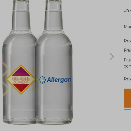
un 
Ma
Pri
Fra
Fra
con
Pri