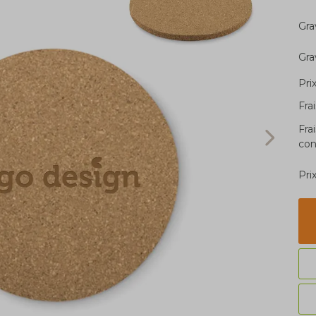
Gra
Gra
Pri
Fra
Fra
con
Pri