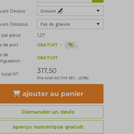
Gravure
vure Dessus
Pas de gravure
vure Dessous
x par pièce
1,27
GRATUIT
+
is de port
is de
GRATUIT
figuration
317,50
x total HT
Prix total incl.TVA
381,-
(20%)
ajouter
au panier
Demander un devis
aperçu numérique gratuit