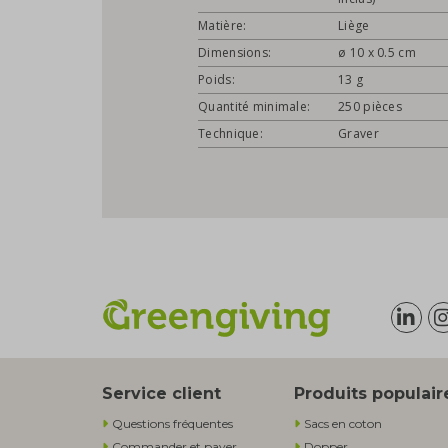
Matière:
Liège
Dimensions:
ø 10 x 0.5 cm
Poids:
13 g
Quantité minimale:
250 pièces
Technique:
Graver
Service client
Produits populair
Questions fréquentes
Sacs en coton
Commander et payer
Dopper