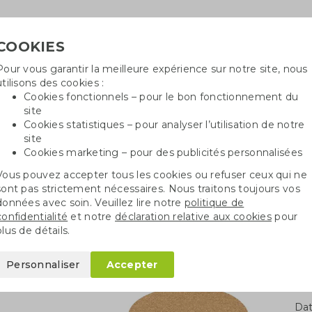
COOKIES
Pour vous garantir la meilleure expérience sur notre site, nous
Besoin
utilisons des cookies :
in
Cookies fonctionnels – pour le bon fonctionnement du
site
Cookies statistiques – pour analyser l’utilisation de notre
site
ncé
Sacs en coton
Sachets de graines
St
Cookies marketing – pour des publicités personnalisées
Vous pouvez accepter tous les cookies ou refuser ceux qui ne
Cadeaux d’affaires pour la cuisine
Autres articles de cuisine
Sous-verre en liège
sont pas strictement nécessaires. Nous traitons toujours vos
données avec soin. Veuillez lire notre
politique de
confidentialité
et notre
déclaration relative aux cookies
pour
ge
plus de détails.
Personnaliser
Accepter
Qua
Dat