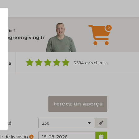
0
 d’aide ?
fo@greengiving.fr
ylos
3394 avis clients
créez un aperçu
250
ntité
e de livraison