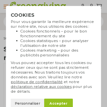
COOKIES
Pour vous garantir la meilleure expérience
sur notre site, nous utilisons des cookies :
Cookies fonctionnels – pour le bon
fonctionnement du site
Stylos
Stylos en carton
Stylo en briques de lait recyclées
Cookies statistiques – pour analyser
l’utilisation de notre site
Stylo en briques de lait
Cookies marketing – pour des
publicités personnalisées
recyclées
Vous pouvez accepter tous les cookies ou
refuser ceux qui ne sont pas strictement
nécessaires. Nous traitons toujours vos
données avec soin. Veuillez lire notre
politique de confidentialité
et notre
déclaration relative aux cookies
pour plus
de détails.
Personnaliser
Accepter