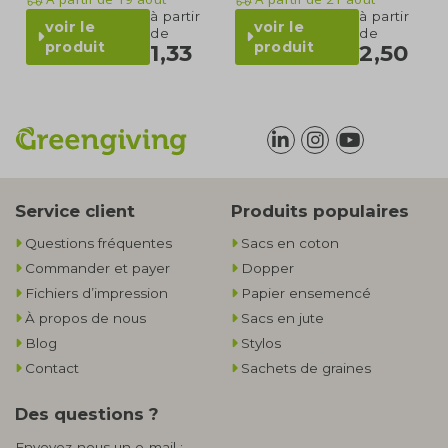
à partir
à partir
voir le
voir le
de
de
produit
produit
1,33
2,50
Service client
Produits populaires
Questions fréquentes
Sacs en coton
Commander et payer
Dopper
Fichiers d’impression
Papier ensemencé
À propos de nous
Sacs en jute
Blog
Stylos
Contact
Sachets de graines
Des questions ?
Envoyez-nous un e-mail :