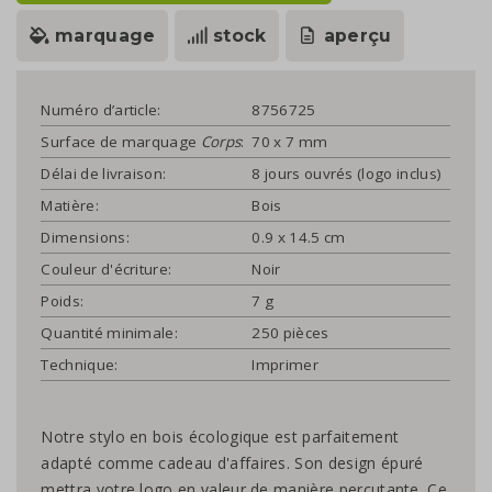
marquage
stock
aperçu
Numéro d’article:
8756725
Surface de marquage
Corps
:
70 x 7 mm
Délai de livraison:
8 jours ouvrés (logo inclus)
Matière:
Bois
Dimensions:
0.9 x 14.5 cm
Couleur d'écriture:
Noir
Poids:
7 g
Quantité minimale:
250 pièces
Technique:
Imprimer
Notre stylo en bois écologique est parfaitement
adapté comme cadeau d'affaires. Son design épuré
mettra votre logo en valeur de manière percutante. Ce