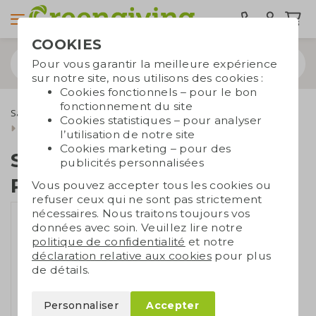
COOKIES
Pour vous garantir la meilleure expérience
sur notre site, nous utilisons des cookies :
Cookies fonctionnels – pour le bon
fonctionnement du site
Sacs durables
Sacs publicitaires
Sacs recyclés
Cookies statistiques – pour analyser
Sac de week-end en RPET
l’utilisation de notre site
Cookies marketing – pour des
Sac de week-end en
publicités personnalisées
RPET
Vous pouvez accepter tous les cookies ou
refuser ceux qui ne sont pas strictement
nécessaires. Nous traitons toujours vos
données avec soin. Veuillez lire notre
politique de confidentialité
et notre
déclaration relative aux cookies
pour plus
de détails.
Personnaliser
Accepter