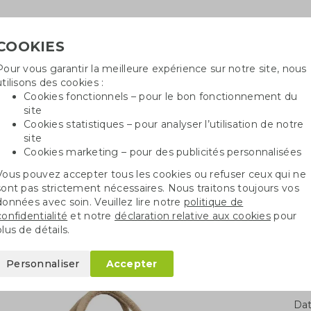
COOKIES
Pour vous garantir la meilleure expérience sur notre site, nous
Besoin
utilisons des cookies :
in
Cookies fonctionnels – pour le bon fonctionnement du
site
Cookies statistiques – pour analyser l’utilisation de notre
site
ncé
Sacs en coton
Sachets de graines
St
Cookies marketing – pour des publicités personnalisées
Vous pouvez accepter tous les cookies ou refuser ceux qui ne
acs en jute
Sac en jute naturel XL
sont pas strictement nécessaires. Nous traitons toujours vos
données avec soin. Veuillez lire notre
politique de
confidentialité
et notre
déclaration relative aux cookies
pour
l XL
plus de détails.
Personnaliser
Accepter
Qua
Dat