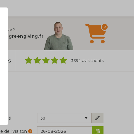
0
 d’aide ?
fo@greengiving.fr
ylos
3394 avis clients
50
ntité
e de livraison