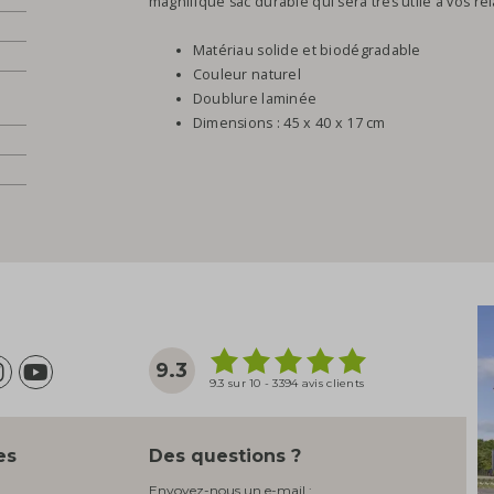
magnifique sac durable qui sera très utile à vos rel
Matériau solide et biodégradable
Couleur naturel
Doublure laminée
Dimensions : 45 x 40 x 17 cm
9.3
9.3 sur 10 - 3394 avis clients
es
Des questions ?
Envoyez-nous un e-mail :