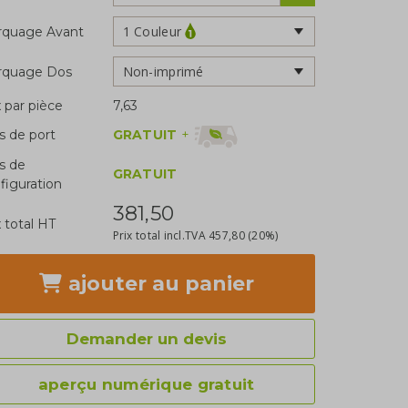
1 Couleur
rquage Avant
Non-imprimé
rquage Dos
x par pièce
7,63
GRATUIT
+
is de port
is de
GRATUIT
figuration
381,50
x total HT
Prix total incl.TVA
457,80
(20%)
ajouter
au panier
Demander un devis
aperçu numérique gratuit