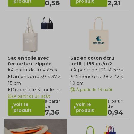
produit
produit
0,56
2,21
Sac en toile avec
Sac en coton écru
fermeture zippée
petit | 155 gr./m2
À partir de 10 Pièces
À partir de 100 Pièces
Dimensions: 30 x 37 x
Dimensions: 38 x 42 x
15 cm
10 cm
À partir de
19 août
Disponible 3 couleurs
À partir de
21 août
à partir
à partir
voir le
voir le
de
de
produit
produit
7,36
0,94