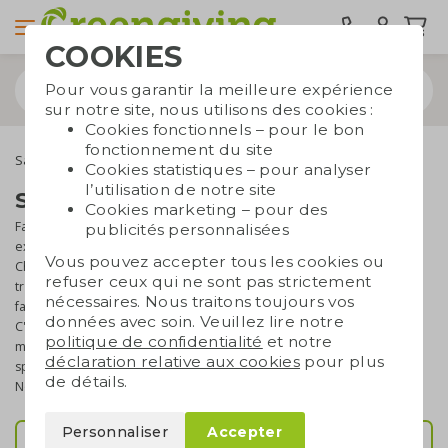
COOKIES
Pour vous garantir la meilleure expérience
sur notre site, nous utilisons des cookies :
Cookies fonctionnels – pour le bon
fonctionnement du site
Sacs durables
Sacs publicitaires
Sacs en coton
Cookies statistiques – pour analyser
l’utilisation de notre site
Sacs en coton personnalisables
Cookies marketing – pour des
Faire la promotion avec des sacs en coton est toujours une
publicités personnalisées
excellente idée. Ils sont durables, réutilisables et très
recherchés
.
Vous pouvez accepter tous les cookies ou
Chez Greengiving, expert en objets publicitaires depuis 2009, vous
refuser ceux qui ne sont pas strictement
trouverez un
large assortiment
de sacs en coton que vous pouvez
nécessaires. Nous traitons toujours vos
faire
personnaliser avec votre logo, un texte ou un design unique
.
données avec soin. Veuillez lire notre
C'est la solution idéale pour promouvoir votre entreprise de
politique de confidentialité
et notre
manière durable et visible. Besoin d'aide ou de conseils ? Notre
déclaration relative aux cookies
pour plus
spécialiste commercial est à votre écoute pour vous accompagner.
de détails.
Nous veillons à ce que tout soit toujours attentif.
Personnaliser
Accepter