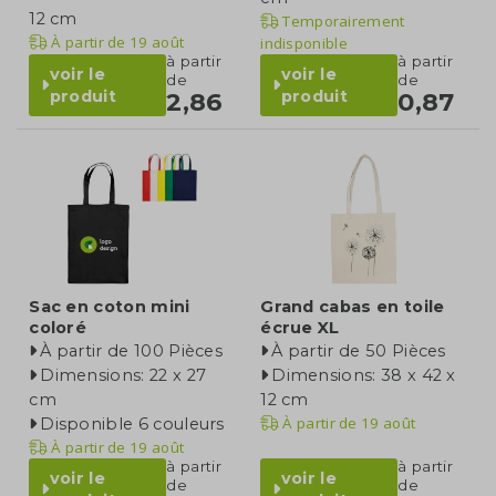
12 cm
Temporairement
À partir de
19 août
indisponible
à partir
à partir
voir le
voir le
de
de
produit
produit
2,86
0,87
Sac en coton mini
Grand cabas en toile
coloré
écrue XL
À partir de 100 Pièces
À partir de 50 Pièces
Dimensions: 22 x 27
Dimensions: 38 x 42 x
cm
12 cm
À partir de
19 août
Disponible 6 couleurs
À partir de
19 août
à partir
à partir
voir le
voir le
de
de