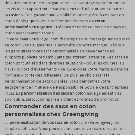
de votre entreprise ou organisation. Un avantage supplémentaire :
les visiteurs rapportent le sac chez eux et l'utilisent pour d'autres
occasions. Cela garantit une visibilité durable grâce à ces sacs en
coton écologiques. Vous recherchez des
sacs en coton
personnalisés en urgence
? Découvrez notre collection de
sacs en
coton avec livraison rapide
.
En imprimant votre logo, nom d'entreprise ou message sur des sacs
en coton, vous augmentez la notoriété de votre marque. Dès que
les gens utilisent ces sacs personnalisés, ils deviennent des
supports publicitaires ambulants qui attirent l'attention. Les sacs en
coton sont utilisés dans diverses situations – pour les courses, au
travail ou lors d'événements – ce qui expose votre marque dans de
nombreux contextes différents. De plus, en choisissant la
personnalisation de sacs durables
, vous démontrez votre
engagement en matière de Responsabilité Sociale des Entreprises
(RSE). La
personnalisation des sacs en coton
est également très
abordable, surtout comparée à d'autres formes de promotion.
Commander des sacs en coton
personnalisés chez Greengiving
La
personnalisation de vos sacs en coton
chez Greengiving est
simple et efficace. Vous pouvez commander vos sacs directement
en ligne ou demander un devis. Grâce à notre outil de création