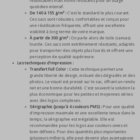
réutilisables mais moins résistants pour un usage
quotidien intensif.
De 140 à 155 g/m² :
C'est le standard le plus courant.
Ces sacs sont robustes, confortables et conçus pour
une réutilisation fréquente, offrant une excellente
visibilité à long terme de votre marque.
À partir de 300 g/m² :
On parle alors de toile (canvas)
lourde. Ces sacs sont extrêmement résistants, adaptés
pour transporter des objets plus lourds et offrent une
perception de qualité supérieure.
Les techniques d'impression :
Transfert Full Color :
Cette technique permet une
grande liberté de design, incluant des dégradés et des
photos. Le visuel est pressé sur le sac, offrant un rendu
net et une bonne durabilité. C'est souvent la solution la
plus économique pour les petites et moyennes séries
avec des logos complexes.
Sérigraphie (jusqu'à 4 couleurs PMS) :
Pour une qualité
d'impression maximale et une excellente tenue dans le
temps, la sérigraphie est inégalable. Elle est
recommandée pour les logos aux couleurs unies et
bien définies. Pour des quantités plus importantes
(plusieurs milliers), elle peut devenir plus avantageuse