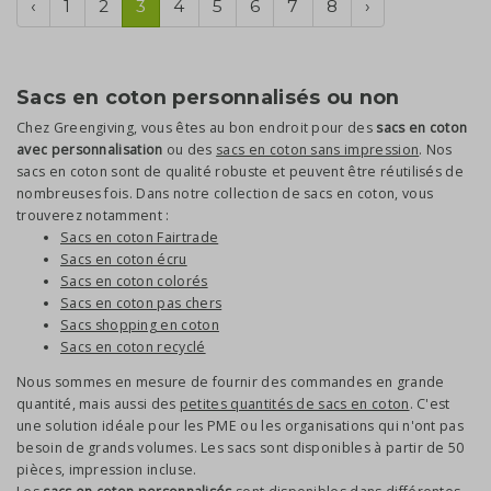
‹
1
2
3
4
5
6
7
8
›
Sacs en coton personnalisés ou non
Chez Greengiving, vous êtes au bon endroit pour des
sacs en coton
avec personnalisation
ou des
sacs en coton sans impression
. Nos
sacs en coton sont de qualité robuste et peuvent être réutilisés de
nombreuses fois. Dans notre collection de sacs en coton, vous
trouverez notamment :
Sacs en coton Fairtrade
Sacs en coton écru
Sacs en coton colorés
Sacs en coton pas chers
Sacs shopping en coton
Sacs en coton recyclé
Nous sommes en mesure de fournir des commandes en grande
quantité, mais aussi des
petites quantités de sacs en coton
. C'est
une solution idéale pour les PME ou les organisations qui n'ont pas
besoin de grands volumes. Les sacs sont disponibles à partir de 50
pièces, impression incluse.