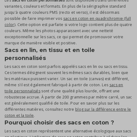
Les
sacs en coton personnalisés
sont disponibles dans différentes
variantes, couleurs et formats. En plus de la sérigraphie standard
jusqu'à quatre couleurs PMS (recto et verso), il est désormais
possible de faire imprimer vos
sacs en coton en quadrichromie (full
color)
. Cette option est parfaite si votre logo contient plus de quatre
couleurs. Même les photos apparaissent avec une netteté
exceptionnelle sur les sacs, ce qui permet de promouvoir votre
marque de manière visible et positive.
Sacs en lin, en tissu et en toile
personnalisés
Les sacs en coton sont parfois appelés sacs en lin ou sacs en tissu.
Ces termes désignent souvent les mêmes sacs durables, bien que
les matériaux puissent varier. Un sac en toile (canvas) est différent,
même s'il est également fabriqué à partir de coton. Les
sacs en
toile personnalisés
sont d'une qualité plus lourde, offrant une
robustesse accrue. À partir de 200 grammes par mètre carré, un sac
est généralement qualifié de toile. Pour en savoir plus sur les
différentes matières, consultez notre
blog sur la différence entre le
coton et la toile
.
Pourquoi choisir des sacs en coton ?
Les sacs en coton représentent une alternative écologique aux sacs