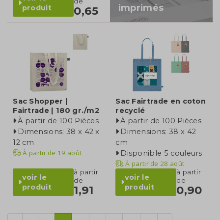
de
imprimés
produit
0,65
Sac Shopper |
Sac Fairtrade en coton
Fairtrade | 180 gr./m2
recyclé
À partir de 100 Pièces
À partir de 100 Pièces
Dimensions: 38 x 42 x
Dimensions: 38 x 42
12 cm
cm
À partir de
19 août
Disponible 5 couleurs
À partir de
28 août
à partir
à partir
voir le
voir le
de
de
produit
produit
1,91
0,90