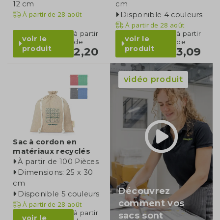
12 cm
cm
À partir de
28 août
Disponible 4 couleurs
À partir de
28 août
à partir
à partir
voir le
voir le
de
de
produit
produit
2,20
3,09
vidéo produit
Sac à cordon en
matériaux recyclés
À partir de 100 Pièces
Dimensions: 25 x 30
cm
Découvrez
Disponible 5 couleurs
comment vos
À partir de
28 août
à partir
sacs sont
voir le