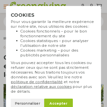
COOKIES
Pour vous garantir la meilleure expérience
sur notre site, nous utilisons des cookies :
Cookies fonctionnels – pour le bon
fonctionnement du site
Blogs
Quelle est la différence entre les sacs en coton et les sacs en toile ?
Cookies statistiques – pour analyser
l’utilisation de notre site
6 mai 2025
temps de lecture 2 min.
Cookies marketing – pour des
publicités personnalisées
Quelle est la différence
Vous pouvez accepter tous les cookies ou
entre les sacs en coton et
refuser ceux qui ne sont pas strictement
nécessaires. Nous traitons toujours vos
les sacs en toile ?
données avec soin. Veuillez lire notre
politique de confidentialité
et notre
déclaration relative aux cookies
pour plus
de détails.
Personnaliser
Accepter