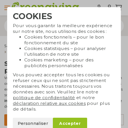
COOKIES
Pour vous garantir la meilleure expérience
sur notre site, nous utilisons des cookies :
Cookies fonctionnels – pour le bon
fonctionnement du site
Sacs durables
Sacs publicitaires
Sacs en coton
Cookies statistiques – pour analyser
Sacs en coton écru
l’utilisation de notre site
Cookies marketing – pour des
Sacs en coton écru
publicités personnalisées
personnalisables
Vous pouvez accepter tous les cookies ou
Vous recherchez des sacs en coton pour votre événement, magasin
refuser ceux qui ne sont pas strictement
ou campagne marketing ? Découvrez notre
large collection
de sacs
nécessaires. Nous traitons toujours vos
en coton écru. Vous pouvez les commander dès
25 pièces
. Ces sacs
données avec soin. Veuillez lire notre
sont disponibles en plusieurs modèles et tailles, et peuvent être
politique de confidentialité
et notre
imprimés sur le devant et le dos
. Idéal pour une promotion durable
déclaration relative aux cookies
pour plus
de votre organisation !
de détails.
Trier par
Filtrer
Personnaliser
Accepter