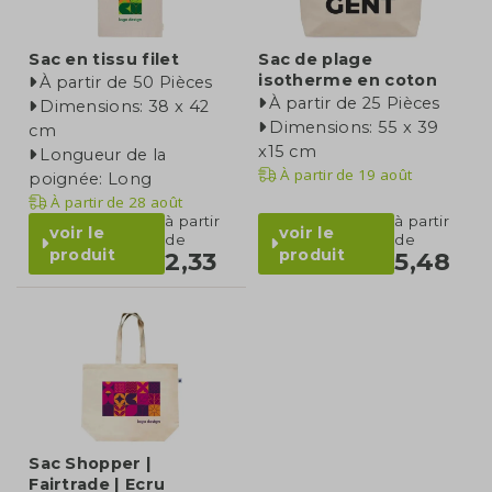
Sac en tissu filet
Sac de plage
isotherme en coton
À partir de 50 Pièces
À partir de 25 Pièces
Dimensions: 38 x 42
Dimensions: 55 x 39
cm
x15 cm
Longueur de la
À partir de
19 août
poignée: Long
À partir de
28 août
à partir
à partir
voir le
voir le
de
de
produit
produit
2,33
5,48
Sac Shopper |
Fairtrade | Ecru