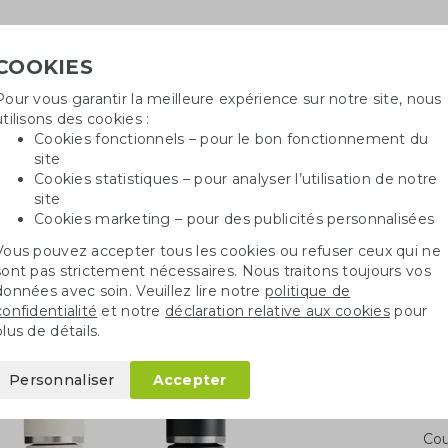
COOKIES
Pour vous garantir la meilleure expérience sur notre site, nous
Besoin
utilisons des cookies :
in
Cookies fonctionnels – pour le bon fonctionnement du
site
Cookies statistiques – pour analyser l’utilisation de notre
site
ncé
Sacs en coton
Sachets de graines
St
Cookies marketing – pour des publicités personnalisées
Vous pouvez accepter tous les cookies ou refuser ceux qui ne
ey
Gobelet Stanley All Day Slim
sont pas strictement nécessaires. Nous traitons toujours vos
données avec soin. Veuillez lire notre
politique de
confidentialité
et notre
déclaration relative aux cookies
pour
ll Day Slim
plus de détails.
Personnaliser
Accepter
Qua
Cou