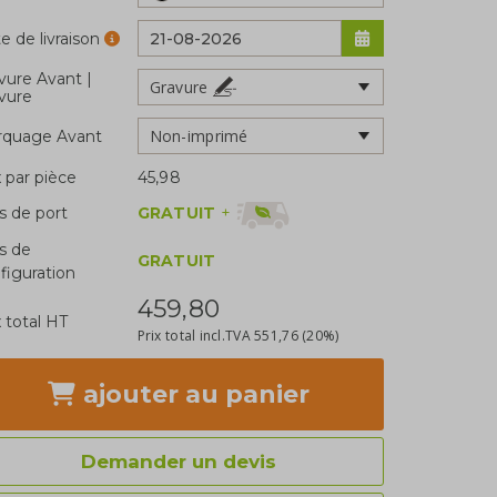
e de livraison
vure Avant |
Gravure
vure
Non-imprimé
rquage Avant
x par pièce
45,98
GRATUIT
+
is de port
is de
GRATUIT
figuration
459,80
x total HT
Prix total incl.TVA
551,76
(20%)
ajouter
au panier
Demander un devis