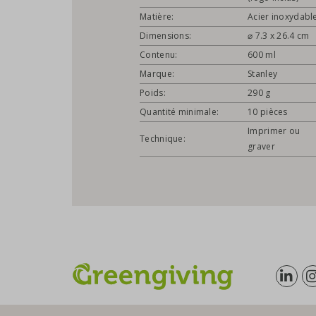
Matière:
Acier inoxydabl
Dimensions:
⌀ 7.3 x 26.4 cm
Contenu:
600 ml
Marque:
Stanley
Poids:
290 g
Quantité minimale:
10 pièces
Imprimer ou
Technique:
graver