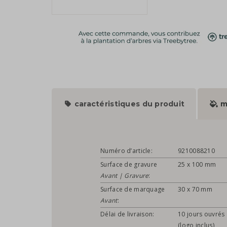
caractéristiques du produit
m
Numéro d’article:
9210088210
Surface de gravure
25 x 100 mm
Avant | Gravure
:
Surface de marquage
30 x 70 mm
Avant
:
Délai de livraison:
10 jours ouvrés
(logo inclus)