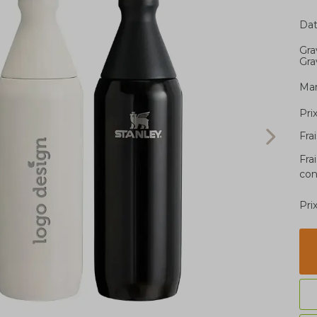
Dat
Gra
Gra
Ma
Pri
Fra
Fra
con
Pri