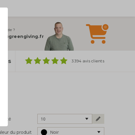
0
 d’aide ?
fo@greengiving.fr
ylos
3394 avis clients
10
ntité
Noir
leur du produit