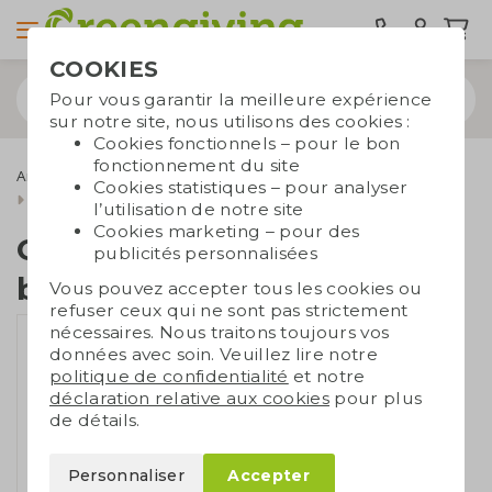
COOKIES
Pour vous garantir la meilleure expérience
sur notre site, nous utilisons des cookies :
Cookies fonctionnels – pour le bon
fonctionnement du site
Articles de bureau
carnets personnalisables
Cookies statistiques – pour analyser
Carnets à anneaux
Carnet de notes avec blocs-notes
l’utilisation de notre site
Cookies marketing – pour des
Carnet de notes avec
publicités personnalisées
blocs-notes
Vous pouvez accepter tous les cookies ou
refuser ceux qui ne sont pas strictement
nécessaires. Nous traitons toujours vos
données avec soin. Veuillez lire notre
politique de confidentialité
et notre
déclaration relative aux cookies
pour plus
de détails.
Personnaliser
Accepter