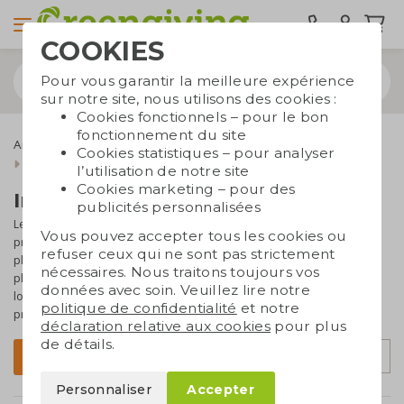
COOKIES
Pour vous garantir la meilleure expérience
sur notre site, nous utilisons des cookies :
Cookies fonctionnels – pour le bon
fonctionnement du site
Articles de bureau
carnets personnalisables
Cookies statistiques – pour analyser
Carnets à anneaux
l’utilisation de notre site
Cookies marketing – pour des
Impression de carnets à anneaux
publicités personnalisées
Les carnets à anneaux sont un excellent ajout à votre matériel
Vous pouvez accepter tous les cookies ou
promotionnel. Leur principal avantage : les pages restent bien en
refuser ceux qui ne sont pas strictement
place, ils peuvent être facilement tournés et restent bien ouverts à
nécessaires. Nous traitons toujours vos
plat. Cela les rend très pratiques à utiliser. Faites imprimer votre
données avec soin. Veuillez lire notre
logo sur ces carnets à anneaux pour obtenir un magnifique objet
politique de confidentialité
et notre
promotionnel ou cadeau d’affaires !
déclaration relative aux cookies
pour plus
de détails.
Trier par
Filtrer
Personnaliser
Accepter