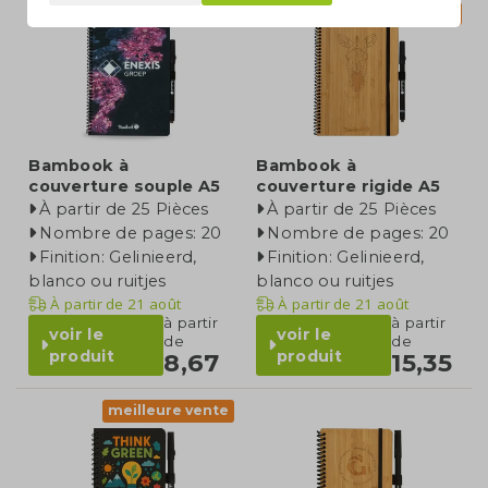
meilleure vente
recommandé
Bambook à
Bambook à
couverture souple A5
couverture rigide A5
À partir de 25 Pièces
À partir de 25 Pièces
Nombre de pages: 20
Nombre de pages: 20
Finition: Gelinieerd,
Finition: Gelinieerd,
blanco ou ruitjes
blanco ou ruitjes
À partir de
21 août
À partir de
21 août
à partir
à partir
voir le
voir le
de
de
produit
produit
8,67
15,35
meilleure vente