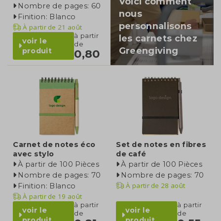
Voici comment
Nombre de pages: 60
nous
Finition: Blanco
personnalisons
À partir de
21 août
à partir
les carnets chez
voir le
de
Greengiving
produit
0,80
Carnet de notes éco
Set de notes en fibres
avec stylo
de café
À partir de 100 Pièces
À partir de 100 Pièces
Nombre de pages: 70
Nombre de pages: 70
À partir de
28 août
Finition: Blanco
À partir de
19 août
à partir
à partir
voir le
voir le
de
de
produit
produit