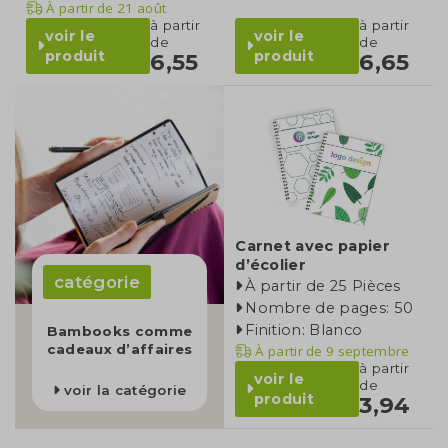
À partir de
21 août
à partir
à partir
voir le
voir le
de
de
produit
produit
6,55
6,65
Carnet avec papier
d’écolier
catégorie
À partir de 25 Pièces
Nombre de pages: 50
Finition: Blanco
Bambooks comme
cadeaux d’affaires
À partir de
9 septembre
à partir
voir le
de
voir la catégorie
produit
3,94