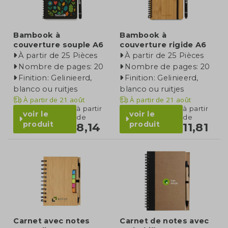
Bambook à
Bambook à
couverture souple A6
couverture rigide A6
À partir de 25 Pièces
À partir de 25 Pièces
Nombre de pages: 20
Nombre de pages: 20
Finition: Gelinieerd,
Finition: Gelinieerd,
blanco ou ruitjes
blanco ou ruitjes
À partir de
21 août
À partir de
21 août
à partir
à partir
voir le
voir le
de
de
produit
produit
8,14
11,81
Carnet avec notes
Carnet de notes avec