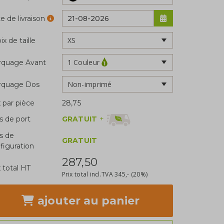
e de livraison
ix de taille
1 Couleur
rquage Avant
Non-imprimé
rquage Dos
x par pièce
28,75
GRATUIT
+
is de port
is de
GRATUIT
figuration
287,50
x total HT
Prix total incl.TVA
345,-
(20%)
ajouter
au panier