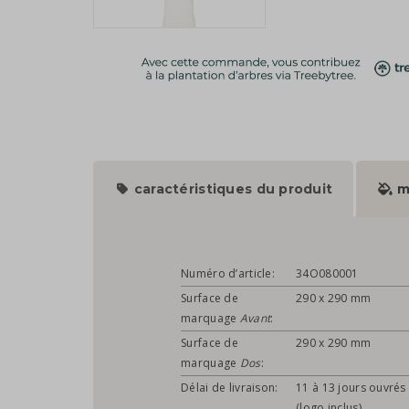
caractéristiques du produit
m
Numéro d’article:
34O080001
Surface de
290 x 290 mm
marquage
Avant
:
Surface de
290 x 290 mm
marquage
Dos
:
Délai de livraison:
11 à 13 jours ouvrés
(logo inclus)