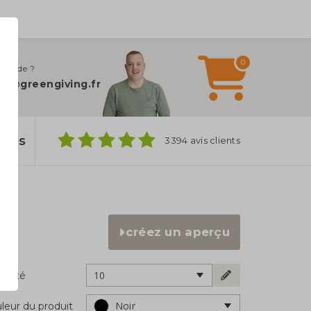
0
 d’aide ?
fo@greengiving.fr
ylos
3394 avis clients
créez un aperçu
10
ntité
Noir
leur du produit