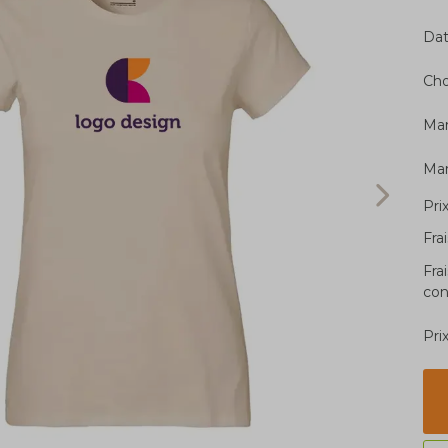
Dat
Cho
Ma
Ma
Pri
Fra
Fra
con
Pri