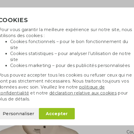
COOKIES
Pour vous garantir la meilleure expérience sur notre site, nous
Besoin
utilisons des cookies :
in
Cookies fonctionnels – pour le bon fonctionnement du
site
Cookies statistiques – pour analyser l’utilisation de notre
site
ncé
Sacs en coton
Sachets de graines
St
Cookies marketing – pour des publicités personnalisées
Vous pouvez accepter tous les cookies ou refuser ceux qui ne
s
T-shirt Fairtrade pour femmes
sont pas strictement nécessaires. Nous traitons toujours vos
données avec soin. Veuillez lire notre
politique de
confidentialité
et notre
déclaration relative aux cookies
pour
 pour femmes
plus de détails.
Personnaliser
Accepter
Qua
Cou