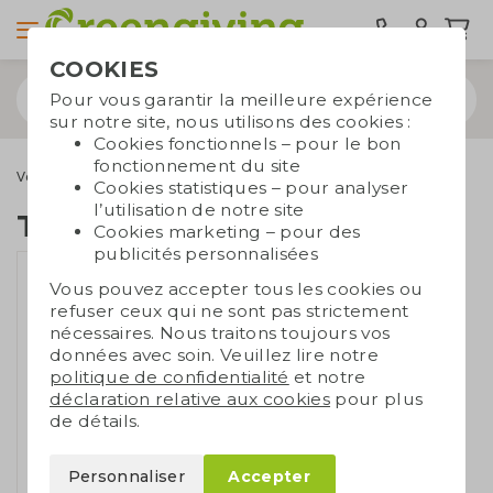
COOKIES
Pour vous garantir la meilleure expérience
sur notre site, nous utilisons des cookies :
Cookies fonctionnels – pour le bon
fonctionnement du site
Vêtements durables
T-shirts durables
T-shirt unisexe RPET
Cookies statistiques – pour analyser
l’utilisation de notre site
T-shirt unisexe RPET
Cookies marketing – pour des
publicités personnalisées
Vous pouvez accepter tous les cookies ou
refuser ceux qui ne sont pas strictement
nécessaires. Nous traitons toujours vos
données avec soin. Veuillez lire notre
politique de confidentialité
et notre
déclaration relative aux cookies
pour plus
de détails.
Personnaliser
Accepter