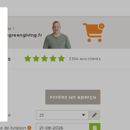
0
 d’aide ?
fo@greengiving.fr
ylos
3394 avis clients
créez un aperçu
25
ntité
e de livraison