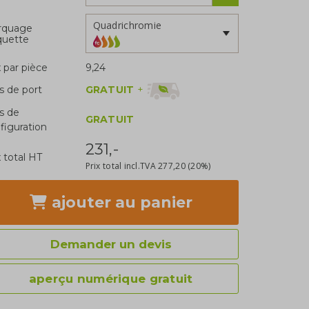
Quadrichromie
rquage
quette
x par pièce
9,24
GRATUIT
+
is de port
is de
GRATUIT
figuration
231,-
x total HT
Prix total incl.TVA
277,20
(20%)
ajouter
au panier
Demander un devis
aperçu numérique gratuit