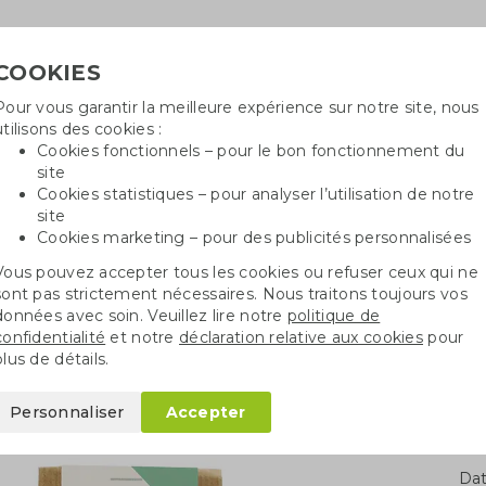
COOKIES
Pour vous garantir la meilleure expérience sur notre site, nous
Besoin
utilisons des cookies :
in
Cookies fonctionnels – pour le bon fonctionnement du
site
Cookies statistiques – pour analyser l’utilisation de notre
site
ncé
Sacs en coton
Sachets de graines
St
Cookies marketing – pour des publicités personnalisées
Vous pouvez accepter tous les cookies ou refuser ceux qui ne
Cadeau Tiny Tony's – petit format
sont pas strictement nécessaires. Nous traitons toujours vos
données avec soin. Veuillez lire notre
politique de
confidentialité
et notre
déclaration relative aux cookies
pour
s – petit format
plus de détails.
Personnaliser
Accepter
Qua
Dat