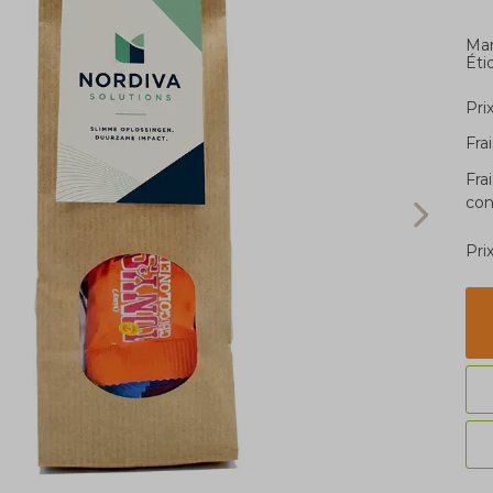
Ma
Éti
Pri
Fra
Fra
con
Pri