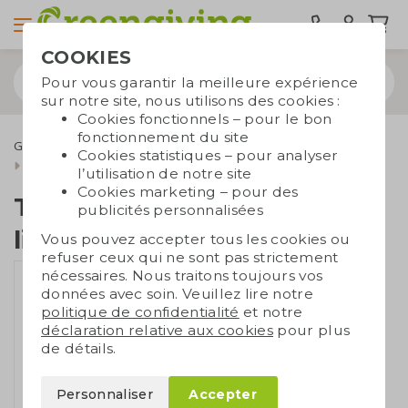
COOKIES
Pour vous garantir la meilleure expérience
sur notre site, nous utilisons des cookies :
Cookies fonctionnels – pour le bon
fonctionnement du site
Gourdes réutilisables
Tasses et mugs
Cookies statistiques – pour analyser
Tasse avec détail en liège
l’utilisation de notre site
Cookies marketing – pour des
Tasse avec détail en
publicités personnalisées
liège
Vous pouvez accepter tous les cookies ou
refuser ceux qui ne sont pas strictement
nécessaires. Nous traitons toujours vos
données avec soin. Veuillez lire notre
politique de confidentialité
et notre
déclaration relative aux cookies
pour plus
de détails.
Personnaliser
Accepter