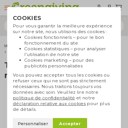
COOKIES
Pour vous garantir la meilleure expérience
sur notre site, nous utilisons des cookies :
Cookies fonctionnels – pour le bon
fonctionnement du site
Maison & Vie
Cadeaux d’affaires pour la cuisine
Tabliers
Cookies statistiques – pour analyser
Tablier en coton recyclé
l’utilisation de notre site
Cookies marketing – pour des
Tablier en coton
publicités personnalisées
recyclé
Vous pouvez accepter tous les cookies ou
refuser ceux qui ne sont pas strictement
nécessaires. Nous traitons toujours vos
données avec soin. Veuillez lire notre
politique de confidentialité
et notre
déclaration relative aux cookies
pour plus
de détails.
Personnaliser
Accepter