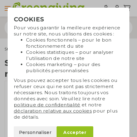
COOKIES
Pour vous garantir la meilleure expérience
sur notre site, nous utilisons des cookies :
Cookies fonctionnels – pour le bon
fonctionnement du site
Stylos
Stylos écologiques
Stylo à bille en PET recyclé
Cookies statistiques – pour analyser
l’utilisation de notre site
Stylo à bille en PET
Cookies marketing – pour des
publicités personnalisées
recyclé
Vous pouvez accepter tous les cookies ou
refuser ceux qui ne sont pas strictement
nécessaires. Nous traitons toujours vos
données avec soin. Veuillez lire notre
politique de confidentialité
et notre
déclaration relative aux cookies
pour plus
de détails.
Personnaliser
Accepter