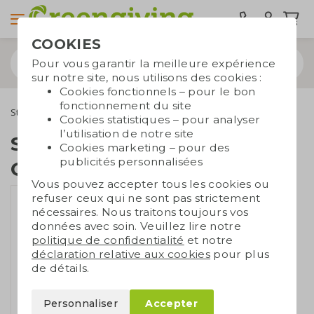
COOKIES
Pour vous garantir la meilleure expérience
sur notre site, nous utilisons des cookies :
Cookies fonctionnels – pour le bon
fonctionnement du site
Stylos
Stylos BIC
Stylo BIC Super Clip Origin
Cookies statistiques – pour analyser
l’utilisation de notre site
Stylo BIC Super Clip
Cookies marketing – pour des
publicités personnalisées
Origin
Vous pouvez accepter tous les cookies ou
refuser ceux qui ne sont pas strictement
nécessaires. Nous traitons toujours vos
données avec soin. Veuillez lire notre
politique de confidentialité
et notre
déclaration relative aux cookies
pour plus
de détails.
Personnaliser
Accepter