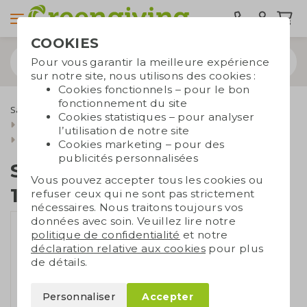
COOKIES
Pour vous garantir la meilleure expérience
sur notre site, nous utilisons des cookies :
Cookies fonctionnels – pour le bon
fonctionnement du site
Sacs durables
Sacs publicitaires
Sacs en coton
Cookies statistiques – pour analyser
Shoppers en coton du S au XL
l’utilisation de notre site
Sac en coton recyclé | 150 gr./m2
Cookies marketing – pour des
publicités personnalisées
Sac en coton recyclé |
Vous pouvez accepter tous les cookies ou
150 gr./m2
refuser ceux qui ne sont pas strictement
nécessaires. Nous traitons toujours vos
données avec soin. Veuillez lire notre
politique de confidentialité
et notre
déclaration relative aux cookies
pour plus
de détails.
Personnaliser
Accepter