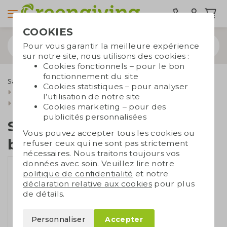
COOKIES
Pour vous garantir la meilleure expérience
sur notre site, nous utilisons des cookies :
Cookies fonctionnels – pour le bon
fonctionnement du site
Sacs durables
Sacs publicitaires
Sacs en coton
Cookies statistiques – pour analyser
Shoppers en coton du S au XL
l’utilisation de notre site
Sac en coton avec bandoulière
Cookies marketing – pour des
publicités personnalisées
Sac en coton avec
Vous pouvez accepter tous les cookies ou
bandoulière
refuser ceux qui ne sont pas strictement
nécessaires. Nous traitons toujours vos
données avec soin. Veuillez lire notre
politique de confidentialité
et notre
déclaration relative aux cookies
pour plus
de détails.
Personnaliser
Accepter