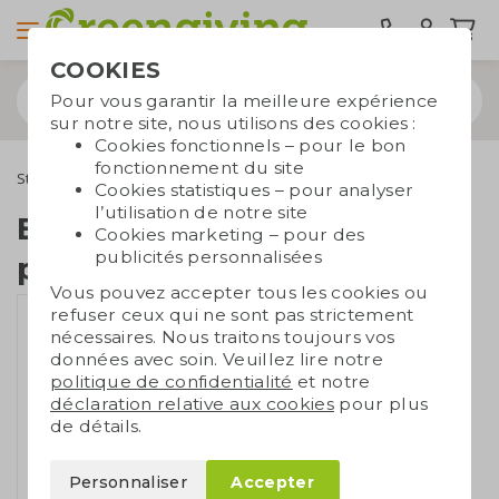
COOKIES
Pour vous garantir la meilleure expérience
sur notre site, nous utilisons des cookies :
Cookies fonctionnels – pour le bon
fonctionnement du site
Stylos
Sets de stylos
Ensemble de stylos en paille de blé
Cookies statistiques – pour analyser
l’utilisation de notre site
Ensemble de stylos en
Cookies marketing – pour des
publicités personnalisées
paille de blé
Vous pouvez accepter tous les cookies ou
refuser ceux qui ne sont pas strictement
nécessaires. Nous traitons toujours vos
données avec soin. Veuillez lire notre
politique de confidentialité
et notre
déclaration relative aux cookies
pour plus
de détails.
Personnaliser
Accepter