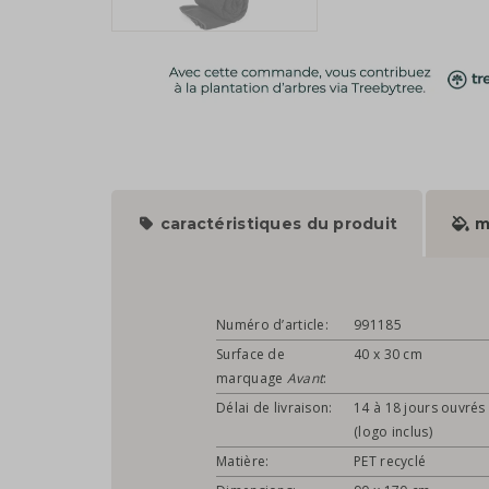
caractéristiques du produit
m
Numéro d’article:
991185
Surface de
40 x 30 cm
marquage
Avant
:
Délai de livraison:
14 à 18 jours ouvrés
(logo inclus)
Matière:
PET recyclé