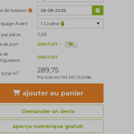
e de livraison
1 Couleur
rquage Avant
x par pièce
11,59
GRATUIT
+
is de port
is de
GRATUIT
figuration
289,75
x total HT
Prix total incl.TVA
347,70
(20%)
ajouter
au panier
Demander un devis
aperçu numérique gratuit