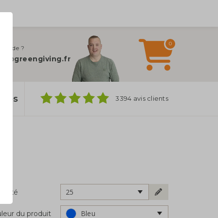
0
 d’aide ?
fo@greengiving.fr
ylos
3394 avis clients
25
ntité
Bleu
leur du produit