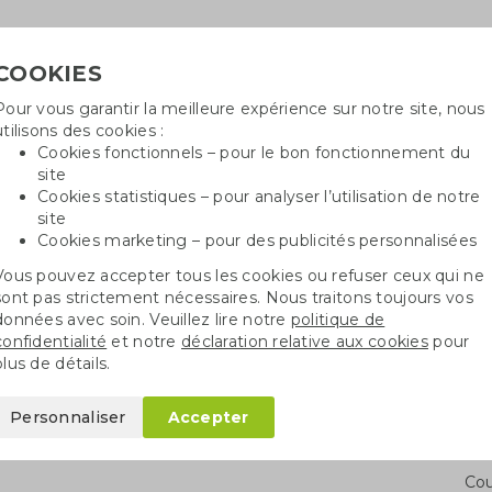
COOKIES
Pour vous garantir la meilleure expérience sur notre site, nous
Besoin
utilisons des cookies :
in
Cookies fonctionnels – pour le bon fonctionnement du
site
Cookies statistiques – pour analyser l’utilisation de notre
site
ncé
Sacs en coton
Sachets de graines
St
Cookies marketing – pour des publicités personnalisées
Vous pouvez accepter tous les cookies ou refuser ceux qui ne
 absorbante
sont pas strictement nécessaires. Nous traitons toujours vos
données avec soin. Veuillez lire notre
politique de
confidentialité
et notre
déclaration relative aux cookies
pour
nte
plus de détails.
Personnaliser
Accepter
Qua
Cou