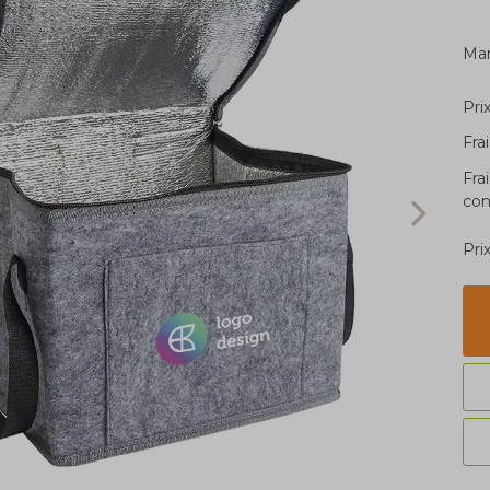
Ma
Pri
Fra
Fra
con
Pri