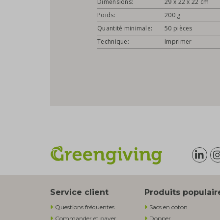
Dimensions:
29 x 22 x 22 cm
Poids:
200 g
Quantité minimale:
50 pièces
Technique:
Imprimer
Service client
Produits populair
Questions fréquentes
Sacs en coton
Commander et payer
Dopper