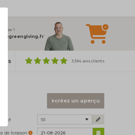
0
 d’aide ?
fo@greengiving.fr
ylos
3394 avis clients
créez un aperçu
50
ntité
e de livraison