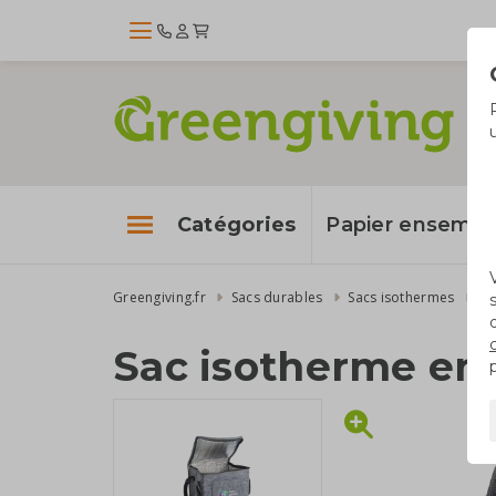
Catégories
Papier enseme
Greengiving.fr
Sacs durables
Sacs isothermes
Sa
Sac isotherme en