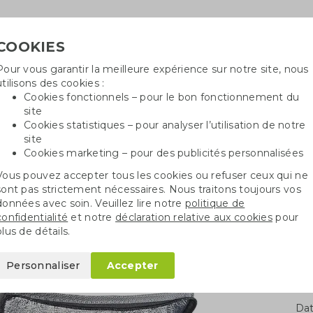
COOKIES
Pour vous garantir la meilleure expérience sur notre site, nous
Besoin
utilisons des cookies :
in
Cookies fonctionnels – pour le bon fonctionnement du
site
Cookies statistiques – pour analyser l’utilisation de notre
site
ncé
Sacs en coton
Sachets de graines
St
Cookies marketing – pour des publicités personnalisées
Vous pouvez accepter tous les cookies ou refuser ceux qui ne
c isotherme en feutre RPET
sont pas strictement nécessaires. Nous traitons toujours vos
données avec soin. Veuillez lire notre
politique de
confidentialité
et notre
déclaration relative aux cookies
pour
 feutre RPET
plus de détails.
Personnaliser
Accepter
Qua
Dat