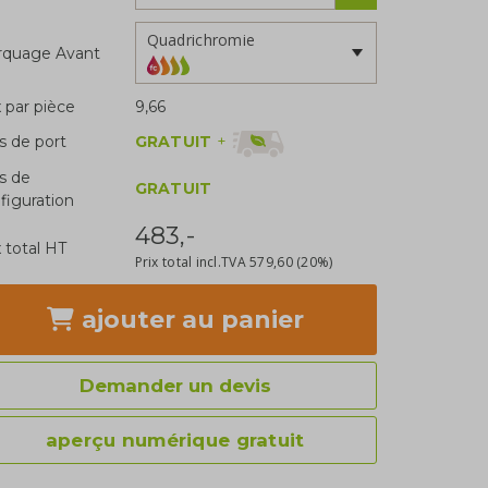
Quadrichromie
rquage Avant
x par pièce
9,66
GRATUIT
+
is de port
is de
GRATUIT
figuration
483,-
x total HT
Prix total incl.TVA
579,60
(20%)
ajouter
au panier
Demander un devis
aperçu numérique gratuit