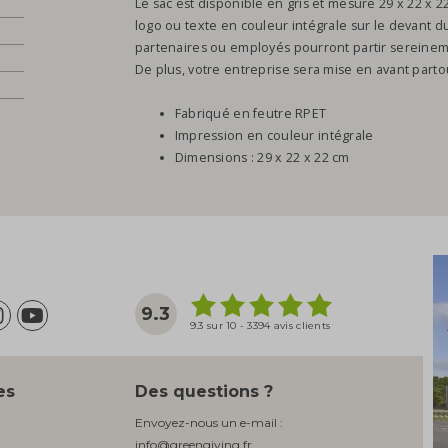
Le sac est disponible en gris et mesure 29 x 22 x 
logo ou texte en couleur intégrale sur le devant d
partenaires ou employés pourront partir sereinem
De plus, votre entreprise sera mise en avant partout
Fabriqué en feutre RPET
Impression en couleur intégrale
Dimensions : 29 x 22 x 22 cm
9.3
9.3 sur 10 - 3394 avis clients
es
Des questions ?
Envoyez-nous un e-mail :
info@greengiving.fr