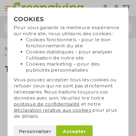
COOKIES
Pour vous garantir la meilleure expérience
sur notre site, nous utilisons des cookies :
Cookies fonctionnels – pour le bon
fonctionnement du site
Sacs durables
Sacs publicitaires
Sacs en coton
Cookies statistiques – pour analyser
Sacs en coton écru
Tote bag en coton bio
l’utilisation de notre site
Cookies marketing – pour des
Tote bag en coton bio
publicités personnalisées
Vous pouvez accepter tous les cookies ou
refuser ceux qui ne sont pas strictement
nécessaires. Nous traitons toujours vos
données avec soin. Veuillez lire notre
politique de confidentialité
et notre
déclaration relative aux cookies
pour plus
de détails.
Personnaliser
Accepter