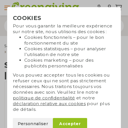
COOKIES
Pour vous garantir la meilleure expérience
sur notre site, nous utilisons des cookies :
Cookies fonctionnels – pour le bon
fonctionnement du site
Sacs durables
Sacs publicitaires
Sacs en coton
Cookies statistiques – pour analyser
Sacs en coton écru
Sac cadeau | Coton bio | Moyen
l’utilisation de notre site
Cookies marketing – pour des
Sac cadeau | Coton bio
publicités personnalisées
| Moyen
Vous pouvez accepter tous les cookies ou
refuser ceux qui ne sont pas strictement
nécessaires. Nous traitons toujours vos
données avec soin. Veuillez lire notre
politique de confidentialité
et notre
déclaration relative aux cookies
pour plus
de détails.
Personnaliser
Accepter