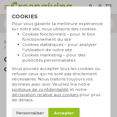
COOKIES
Pour vous garantir la meilleure expérience
sur notre site, nous utilisons des cookies :
Cookies fonctionnels – pour le bon
fonctionnement du site
Sacs durables
Sacs publicitaires
Sacs en coton
Cookies statistiques – pour analyser
Sacs en coton colorés
Grand sac portable coton coloré
l’utilisation de notre site
Cookies marketing – pour des
Grand sac portable
publicités personnalisées
coton coloré
Vous pouvez accepter tous les cookies ou
refuser ceux qui ne sont pas strictement
nécessaires. Nous traitons toujours vos
données avec soin. Veuillez lire notre
politique de confidentialité
et notre
déclaration relative aux cookies
pour plus
de détails.
Personnaliser
Accepter