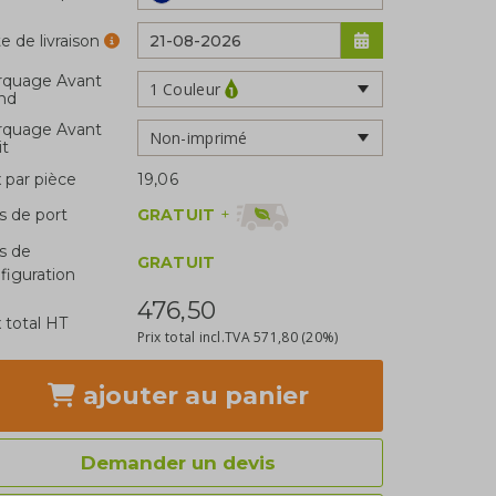
e de livraison
rquage Avant
1 Couleur
nd
rquage Avant
Non-imprimé
it
x par pièce
19,06
GRATUIT
+
is de port
is de
GRATUIT
figuration
476,50
x total HT
Prix total incl.TVA
571,80
(20%)
ajouter
au panier
Demander un devis