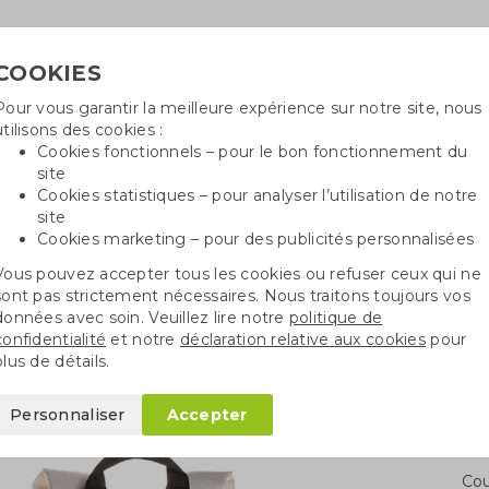
COOKIES
Pour vous garantir la meilleure expérience sur notre site, nous
Besoin
utilisons des cookies :
in
Cookies fonctionnels – pour le bon fonctionnement du
site
Cookies statistiques – pour analyser l’utilisation de notre
site
ncé
Sacs en coton
Sachets de graines
St
Cookies marketing – pour des publicités personnalisées
Vous pouvez accepter tous les cookies ou refuser ceux qui ne
s pliable en RPET
sont pas strictement nécessaires. Nous traitons toujours vos
données avec soin. Veuillez lire notre
politique de
confidentialité
et notre
déclaration relative aux cookies
pour
 en RPET
plus de détails.
Personnaliser
Accepter
Qua
Cou