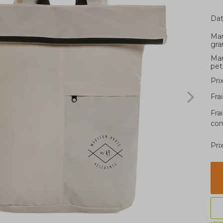
Dat
Ma
gra
Ma
pet
Pri
Fra
Fra
con
Pri