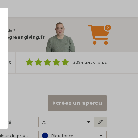
0
 d’aide ?
fo@greengiving.fr
ylos
3394 avis clients
créez un aperçu
25
ntité
Bleu foncé
leur du produit