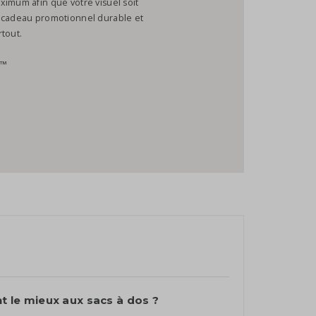
ximum afin que votre visuel soit
n cadeau promotionnel durable et
tout.
E™
t le mieux aux sacs à dos ?