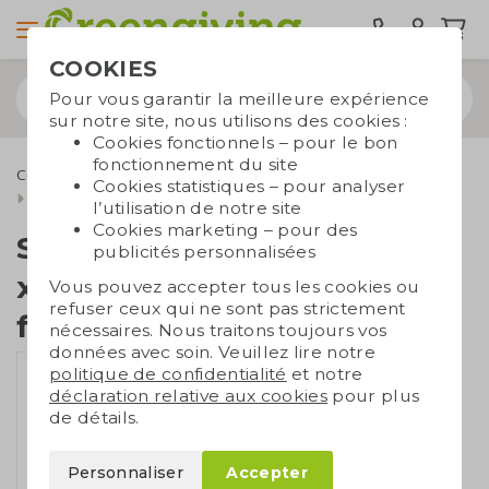
COOKIES
Pour vous garantir la meilleure expérience
sur notre site, nous utilisons des cookies :
Cookies fonctionnels – pour le bon
fonctionnement du site
Cadeaux d'affaires écologiques
Sachets de graines
Cookies statistiques – pour analyser
Sachets de graines 60 x 80 mm en papier de fibres de tomate
l’utilisation de notre site
Cookies marketing – pour des
Sachets de graines 60
publicités personnalisées
x 80 mm en papier de
Vous pouvez accepter tous les cookies ou
refuser ceux qui ne sont pas strictement
fibres de tomate
nécessaires. Nous traitons toujours vos
données avec soin. Veuillez lire notre
politique de confidentialité
et notre
déclaration relative aux cookies
pour plus
de détails.
Personnaliser
Accepter