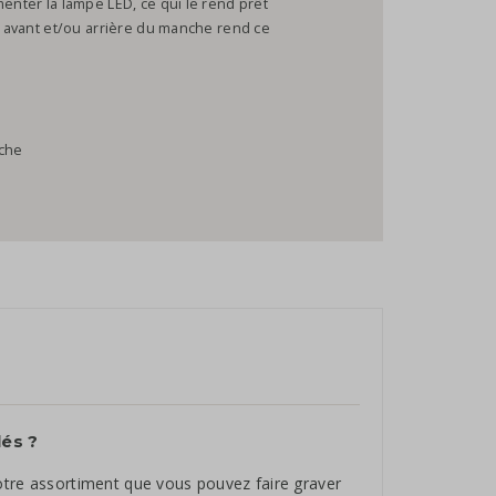
menter la lampe LED, ce qui le rend prêt
ce avant et/ou arrière du manche rend ce
nche
lés ?
otre assortiment que vous pouvez faire graver