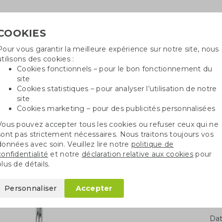
COOKIES
Pour vous garantir la meilleure expérience sur notre site, nous
Besoin
utilisons des cookies :
in
Cookies fonctionnels – pour le bon fonctionnement du
site
Cookies statistiques – pour analyser l’utilisation de notre
site
ncé
Sacs en coton
Sachets de graines
St
Cookies marketing – pour des publicités personnalisées
Vous pouvez accepter tous les cookies ou refuser ceux qui ne
go
Couteau de poche 5 fonctions
sont pas strictement nécessaires. Nous traitons toujours vos
données avec soin. Veuillez lire notre
politique de
confidentialité
et notre
déclaration relative aux cookies
pour
5 fonctions
plus de détails.
Personnaliser
Accepter
Qua
Dat