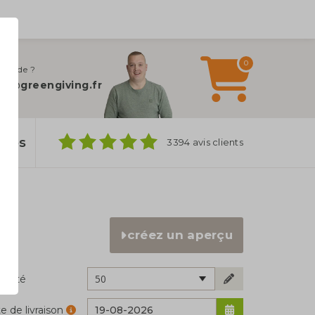
0
 d’aide ?
fo@greengiving.fr
ylos
3394 avis clients
créez un aperçu
50
ntité
e de livraison