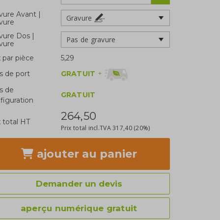
vure Avant |
Gravure
vure
vure Dos |
Pas de gravure
vure
x par pièce
5,29
GRATUIT
+
is de port
is de
GRATUIT
figuration
264,50
x total HT
Prix total incl.TVA
317,40
(20%)
ajouter
au panier
Demander un devis
aperçu numérique gratuit