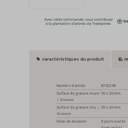
caractéristiques du produit
m
Numéro d’article:
8792298
Surface de gravure
Avant
30 x 20 mm
| Gravure
:
Surface de gravure
Dos |
30 x 20 mm
Gravure
:
Délai de livraison:
8 jours ouvrés
(logo inclus)