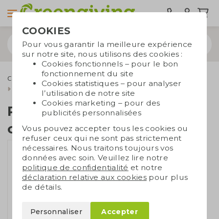
COOKIES
Pour vous garantir la meilleure expérience
sur notre site, nous utilisons des cookies :
Cookies fonctionnels – pour le bon
fonctionnement du site
Cadeaux d'affaires écologiques
Plantes et fleurs
Cookies statistiques – pour analyser
Plante en forme de cœur
l’utilisation de notre site
Cookies marketing – pour des
Plante en forme de
publicités personnalisées
cœur
Vous pouvez accepter tous les cookies ou
refuser ceux qui ne sont pas strictement
nécessaires. Nous traitons toujours vos
données avec soin. Veuillez lire notre
politique de confidentialité
et notre
déclaration relative aux cookies
pour plus
de détails.
Personnaliser
Accepter