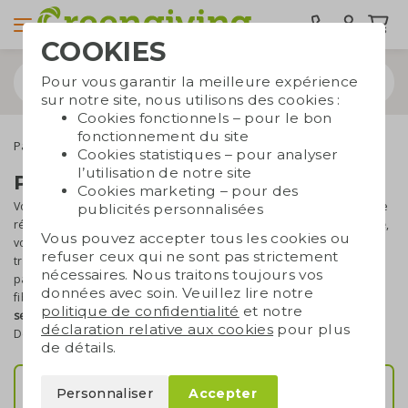
COOKIES
Pour vous garantir la meilleure expérience
sur notre site, nous utilisons des cookies :
Cookies fonctionnels – pour le bon
fonctionnement du site
Papier ensemencé
Cookies statistiques – pour analyser
l’utilisation de notre site
Papier ensemencé personnalisé
Cookies marketing – pour des
Vous recherchez un
support de communication durable
qui marque
publicités personnalisées
réellement l'esprit de vos partenaires ? Avec le
papier ensemencé
,
Vous pouvez accepter tous les cookies ou
vous ne distribuez pas un simple flyer, mais un cadeau qui se
refuser ceux qui ne sont pas strictement
transforme en fleurs, en herbes aromatiques ou en légumes. Ce
nécessaires. Nous traitons toujours vos
papier biodégradable contient des graines entre deux couches de
données avec soin. Veuillez lire notre
fibres naturelles. Disponible en
plusieurs formats et variétés de
politique de confidentialité
et notre
semences
, il incarne parfaitement vos engagements RSE.
déclaration relative aux cookies
pour plus
Découvrez comment donner une seconde vie à vos messages.
de détails.
Papier ensemencé (A3–A7)
Personnaliser
Accepter