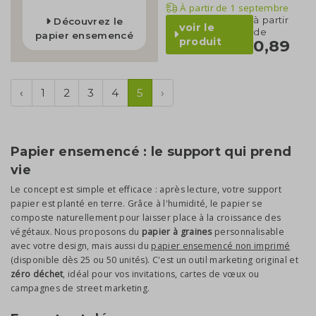
À partir de
1 septembre
à partir
Découvrez le
voir le
de
papier ensemencé
produit
0,89
‹
1
2
3
4
5
›
Papier ensemencé : le support qui prend
vie
Le concept est simple et efficace : après lecture, votre support
papier est planté en terre. Grâce à l'humidité, le papier se
composte naturellement pour laisser place à la croissance des
végétaux. Nous proposons du
papier à graines
personnalisable
avec votre design, mais aussi du
papier ensemencé non imprimé
(disponible dès 25 ou 50 unités). C'est un outil marketing original et
zéro déchet
, idéal pour vos invitations, cartes de vœux ou
campagnes de street marketing.