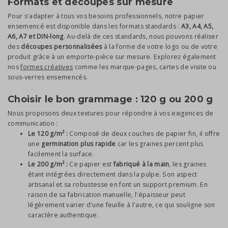
Formats et découpes sur mesure
Pour s'adapter à tous vos besoins professionnels, notre papier
ensemencé est disponible dans les formats standards :
A3, A4, A5,
A6, A7 et DIN-long
. Au-delà de ces standards, nous pouvons réaliser
des
découpes personnalisées
à la forme de votre logo ou de votre
produit grâce à un emporte-pièce sur mesure. Explorez également
nos
formes créatives
comme les marque-pages, cartes de visite ou
sous-verres ensemencés.
Choisir le bon grammage : 120 g ou 200 g
Nous proposons deux textures pour répondre à vos exigences de
communication :
Le 120 g/m² :
Composé de deux couches de papier fin, il offre
une
germination plus rapide
car les graines percent plus
facilement la surface.
Le 200 g/m² :
Ce papier est
fabriqué à la main
, les graines
étant intégrées directement dans la pulpe. Son aspect
artisanal et sa robustesse en font un support premium. En
raison de sa fabrication manuelle, l'épaisseur peut
légèrement varier d'une feuille à l'autre, ce qui souligne son
caractère authentique.