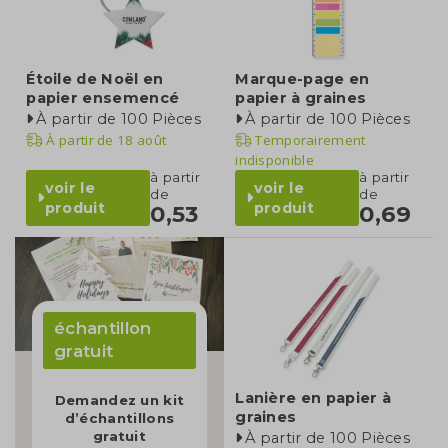
Étoile de Noël en
Marque-page en
papier ensemencé
papier à graines
À partir de 100 Pièces
À partir de 100 Pièces
À partir de
18 août
Temporairement
indisponible
à partir
à partir
voir le
voir le
de
de
produit
produit
0,53
0,69
échantillon
gratuit
Lanière en papier à
Demandez un kit
graines
d’échantillons
gratuit
À partir de 100 Pièces