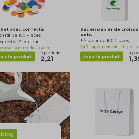
het avec confettis
Sac en papier de croiss
petit
partir de 100 Pièces
À partir de 100 Pièces
sponible 2 couleurs
Temporairement indisponib
ivraison à partir du
20 août
à partir de
à par
voir le produit
voir le produit
2,21
1,3
blog