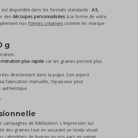
 est disponible dans les formats standards :
A3,
er des
découpes personnalisées
à la forme de votre
également nos
formes créatives
comme les marque-
0 g
cation :
rmination plus rapide
car les graines percent plus
égrées directement dans la pulpe. Son aspect
sa fabrication manuelle, l'épaisseur peut
e authentique.
.
sionnelle
s campagnes de fidélisation. L'impression sur
té des graines tout en assurant un rendu visuel
nos
calendriers de bureau
ou nos
sacs en papier