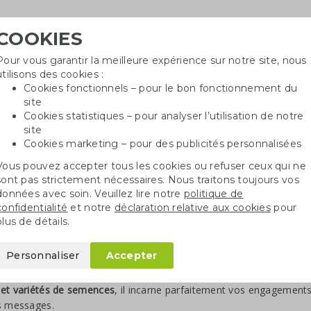
COOKIES
Pour vous garantir la meilleure expérience sur notre site, nous
Besoin
utilisons des cookies :
in
Cookies fonctionnels – pour le bon fonctionnement du
site
Cookies statistiques – pour analyser l’utilisation de notre
site
ncé
Sacs en coton
Sachets de graines
St
Cookies marketing – pour des publicités personnalisées
Vous pouvez accepter tous les cookies ou refuser ceux qui ne
sont pas strictement nécessaires. Nous traitons toujours vos
données avec soin. Veuillez lire notre
politique de
confidentialité
et notre
déclaration relative aux cookies
pour
ier ensemencé personnalisé
plus de détails.
cherchez un
support de communication durable
qui marque réelleme
Personnaliser
Accepter
ncé
, vous ne distribuez pas un simple flyer, mais un cadeau qui s
 Ce papier biodégradable contient des graines entre deux couches 
et variétés de semences
, il incarne parfaitement vos engageme
s messages.