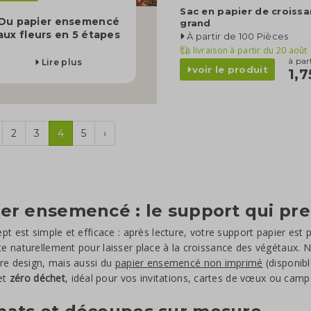
Sac en papier de croiss
Du papier ensemencé
grand
aux fleurs en 5 étapes
À partir de 100 Pièces
livraison à partir du
20 août
à par
Lire plus
voir le produit
1,7
2
3
4
5
›
er ensemencé : le support qui pre
pt est simple et efficace : après lecture, votre support papier est p
 naturellement pour laisser place à la croissance des végétaux.
re design, mais aussi du
papier ensemencé non imprimé
(disponibl
 et
zéro déchet
, idéal pour vos invitations, cartes de vœux ou cam