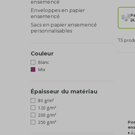
ensemencé
Enveloppes en papier
P
ensemencé
(A
Sacs en papier ensemencé
personnalisables
73 prod
Couleur
Blanc
Mix
Épaisseur du matériau
80 g/m²
120 g/m²
200 g/m²
250 g/m²
Por
en
À 