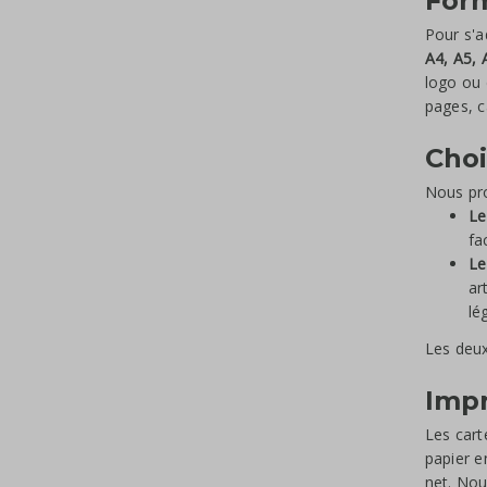
For
Pour s'a
A4, A5, 
logo ou 
pages, c
Choi
Nous pr
Le
fa
Le
ar
lé
Les deux
Impr
Les cart
papier e
net. No