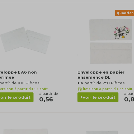
quadrich
veloppe EA6 non
Enveloppe en papier
primée
ensemencé DL
partir de 100 Pièces
À partir de 250 Pièces
ivraison à partir du
13 août
livraison à partir du
27 août
à partir de
à par
voir le produit
voir le produit
0,56
0,