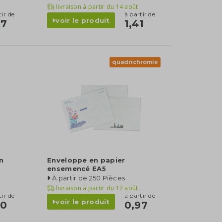
livraison à partir du
14 août
tir de
à partir de
voir le produit
67
1,41
quadrichromie
n
Enveloppe en papier
ensemencé EA5
À partir de 250 Pièces
livraison à partir du
17 août
tir de
à partir de
voir le produit
30
0,97