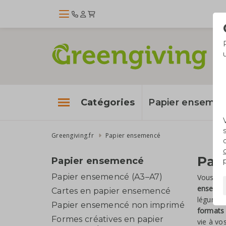
Catégories
Papier enseme
Greengiving.fr
Papier ensemencé
Pap
Papier ensemencé
Papier ensemencé (A3–A7)
Vous re
enseme
Cartes en papier ensemencé
légumes.
Papier ensemencé non imprimé
formats 
Formes créatives en papier
vie à vo