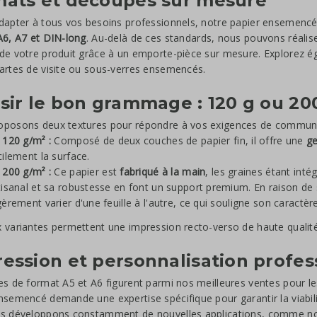
mats et découpes sur mesure
dapter à tous vos besoins professionnels, notre papier ensemencé
A6, A7 et DIN-long
. Au-delà de ces standards, nous pouvons réalis
de votre produit grâce à un emporte-pièce sur mesure. Explorez 
artes de visite ou sous-verres ensemencés.
sir le bon grammage : 120 g ou 20
oposons deux textures pour répondre à vos exigences de communi
 120 g/m² :
Composé de deux couches de papier fin, il offre une
ge
cilement la surface.
 200 g/m² :
Ce papier est
fabriqué à la main
, les graines étant int
tisanal et sa robustesse en font un support premium. En raison de 
gèrement varier d'une feuille à l'autre, ce qui souligne son caractèr
 variantes permettent une impression recto-verso de haute qualité
ession et personnalisation profes
es de format A5 et A6 figurent parmi nos meilleures ventes pour le
nsemencé demande une expertise spécifique pour garantir la viabili
us développons constamment de nouvelles applications, comme 