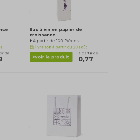
ance
Sac à vin en papier de
croissance
À partir de 100 Pièces
le
livraison à partir du
20 août
tir de
à partir de
voir le produit
9
0,77