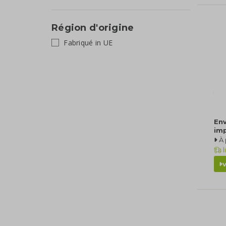
Région d'origine
Fabriqué in UE
En
im
À 
l