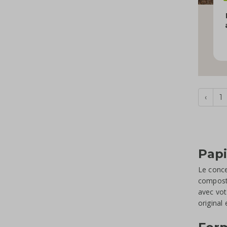
‹
1
Papi
Le conce
composte
avec vot
original