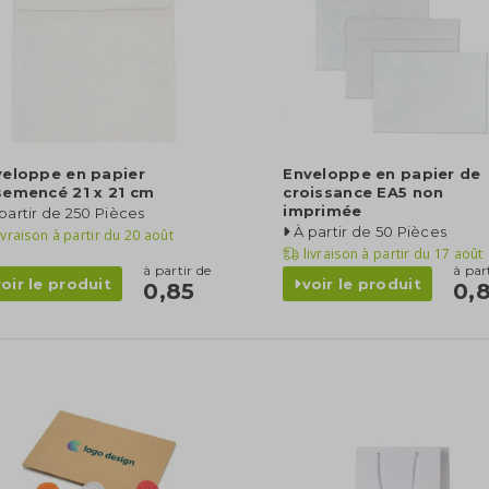
veloppe en papier
Enveloppe en papier de
semencé 21 x 21 cm
croissance EA5 non
imprimée
partir de 250 Pièces
À partir de 50 Pièces
ivraison à partir du
20 août
livraison à partir du
17 août
à partir de
à par
voir le produit
voir le produit
0,85
0,