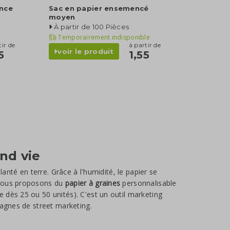
ance
Sac en papier ensemencé
moyen
À partir de 100 Pièces
Temporairement indisponible
tir de
à partir de
voir le produit
5
1,55
nd vie
lanté en terre. Grâce à l'humidité, le papier se
 Nous proposons du
papier à graines
personnalisable
e dès 25 ou 50 unités). C'est un outil marketing
pagnes de street marketing.