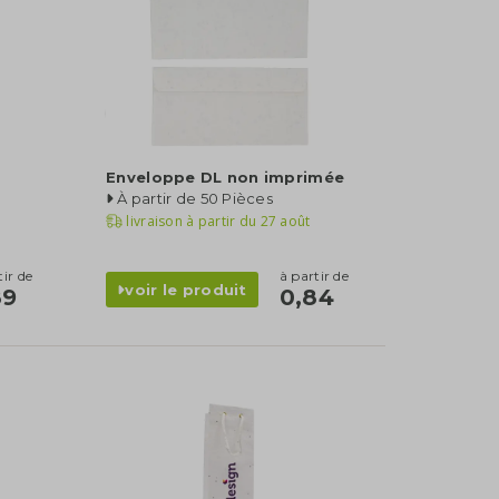
Enveloppe DL non imprimée
À partir de 50 Pièces
livraison à partir du
27 août
tir de
à partir de
voir le produit
89
0,84