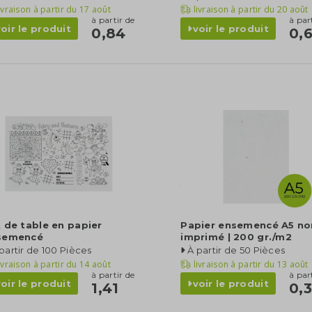
ivraison à partir du
17 août
livraison à partir du
20 août
à partir de
à par
voir le produit
voir le produit
0,84
0,
 de table en papier
Papier ensemencé A5 no
semencé
imprimé | 200 gr./m2
partir de 100 Pièces
À partir de 50 Pièces
ivraison à partir du
14 août
livraison à partir du
13 août
à partir de
à par
voir le produit
voir le produit
1,41
0,