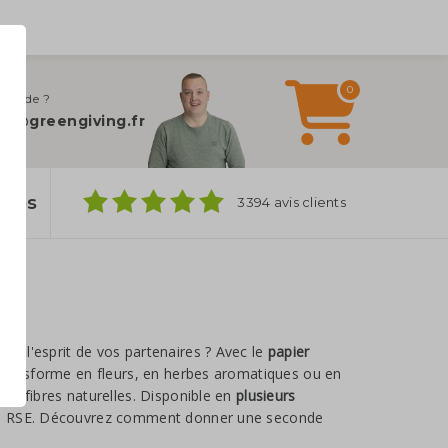
0
 d’aide ?
fo@greengiving.fr
ylos
3394 avis clients
nt l'esprit de vos partenaires ? Avec le
papier
e transforme en fleurs, en herbes aromatiques ou en
de fibres naturelles. Disponible en
plusieurs
nts RSE. Découvrez comment donner une seconde