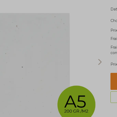
Dat
Cho
Pri
Fra
Fra
con
Pri