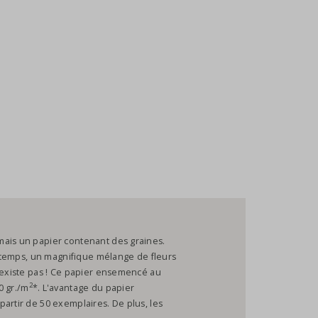
mais un papier contenant des graines.
in temps, un magnifique mélange de fleurs
n'existe pas ! Ce papier ensemencé au
2
0 gr./m
*. L'avantage du papier
artir de 50 exemplaires. De plus, les