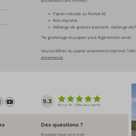
possibilités sont infinies !
Papier robuste au format A5
Non imprimé
Mélange de graines standard : mélange de f
*le grammage du papier peut légèrement varier
Vous préférez du papier ensemencé imprimé ? Déc
ensemencé.
9.3
9.3 sur 10 - 3394 avis clients
es
Des questions ?
Envoyez-nous un e-mail :