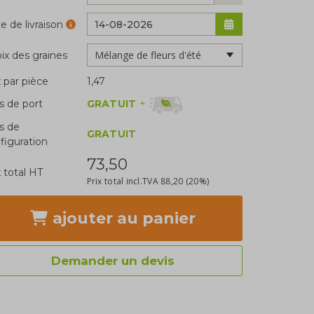
e de livraison
ix des graines
x par pièce
1,47
GRATUIT
+
is de port
is de
GRATUIT
figuration
73,50
x total HT
Prix total incl.TVA
88,20
(20%)
ajouter
au panier
Demander un devis