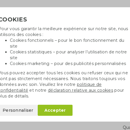
COOKIES
Pour vous garantir la meilleure expérience sur notre site, nous
Besoin
utilisons des cookies :
in
Cookies fonctionnels – pour le bon fonctionnement du
site
Cookies statistiques – pour analyser l’utilisation de notre
site
ncé
Sacs en coton
Sachets de graines
St
Cookies marketing – pour des publicités personnalisées
Vous pouvez accepter tous les cookies ou refuser ceux qui ne
é non imprimé
Papier ensemencé A5 non imprimé | 200 gr./m2
sont pas strictement nécessaires. Nous traitons toujours vos
données avec soin. Veuillez lire notre
politique de
confidentialité
et notre
déclaration relative aux cookies
pour
 A5 non imprimé |
plus de détails.
Personnaliser
Accepter
Qua