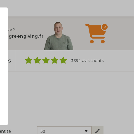
0
 d’aide ?
fo@greengiving.fr
ylos
3394 avis clients
50
ntité