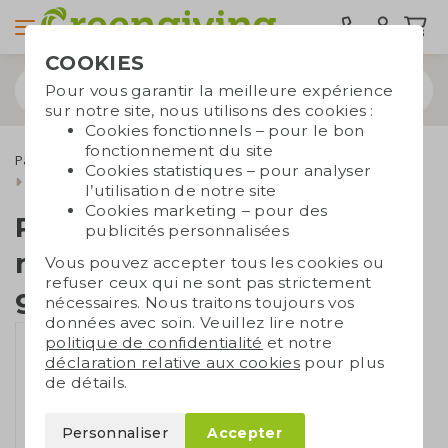
COOKIES
Pour vous garantir la meilleure expérience
sur notre site, nous utilisons des cookies :
Cookies fonctionnels – pour le bon
fonctionnement du site
Papier ensemencé
Papier ensemencé non imprimé
Cookies statistiques – pour analyser
Papier ensemencé A5 non imprimé | 120 gr./m2
l’utilisation de notre site
Cookies marketing – pour des
Papier ensemencé A5
publicités personnalisées
non imprimé | 120
Vous pouvez accepter tous les cookies ou
refuser ceux qui ne sont pas strictement
gr./m2
nécessaires. Nous traitons toujours vos
données avec soin. Veuillez lire notre
politique de confidentialité
et notre
déclaration relative aux cookies
pour plus
de détails.
Personnaliser
Accepter