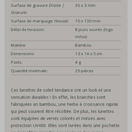
Surface de gravure
Droite |
35 x 3 mm
Gravure
:
Surface de marquage
Housse
:
70 x 130 mm
Délai de livraison:
8 jours ouvrés (logo
inclus)
Matière:
Bambou
Dimensions:
13 x 14 x 5 cm
Poids:
4 g
Quantité minimale:
25 pièces
Ces lunettes de soleil tendance ont un look et une
sensation durables ! En effet, les branches sont
fabriquées en bambou, une herbe à croissance rapide
qui peut souvent être récoltée. De plus, les lunettes
sont équipées de verres colorés et miroirs avec
protection UV400. Elles sont livrées dans une pochette