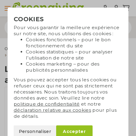
COOKIES
Pour vous garantir la meilleure expérience
sur notre site, nous utilisons des cookies :
Cookies fonctionnels – pour le bon
fonctionnement du site
Outdoor & Loisirs
Lunettes de soleil
Cookies statistiques – pour analyser
Lunettes de soleil aviateur
l’utilisation de notre site
Cookies marketing – pour des
Lunettes de soleil
publicités personnalisées
aviateur
Vous pouvez accepter tous les cookies ou
refuser ceux qui ne sont pas strictement
nécessaires. Nous traitons toujours vos
données avec soin. Veuillez lire notre
politique de confidentialité
et notre
déclaration relative aux cookies
pour plus
de détails.
Personnaliser
Accepter