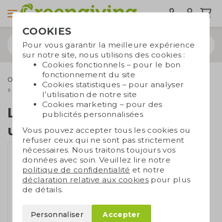
COOKIES
Pour vous garantir la meilleure expérience
sur notre site, nous utilisons des cookies :
Cookies fonctionnels – pour le bon
fonctionnement du site
Outdoor & Loisirs
Lunettes de soleil
Cookies statistiques – pour analyser
Lunettes de soleil avec uni-lentilles UV400
l’utilisation de notre site
Cookies marketing – pour des
Lunettes de soleil avec
publicités personnalisées
uni-lentilles UV400
Vous pouvez accepter tous les cookies ou
refuser ceux qui ne sont pas strictement
nécessaires. Nous traitons toujours vos
données avec soin. Veuillez lire notre
politique de confidentialité
et notre
déclaration relative aux cookies
pour plus
de détails.
Personnaliser
Accepter