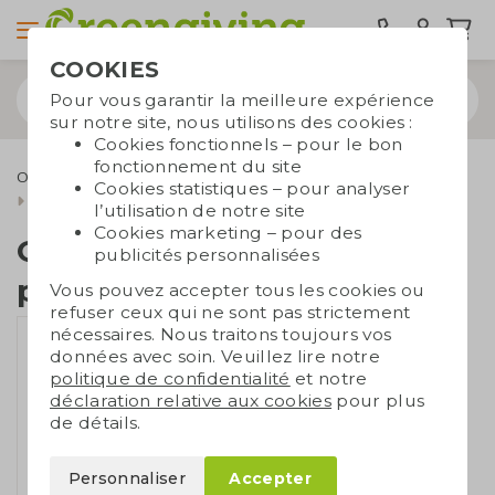
COOKIES
Pour vous garantir la meilleure expérience
sur notre site, nous utilisons des cookies :
Cookies fonctionnels – pour le bon
fonctionnement du site
Outdoor & Loisirs
Jouets et jeux
Jeux
Cookies statistiques – pour analyser
Quatre en ligne en paille de blé
l’utilisation de notre site
Cookies marketing – pour des
Quatre en ligne en
publicités personnalisées
paille de blé
Vous pouvez accepter tous les cookies ou
refuser ceux qui ne sont pas strictement
nécessaires. Nous traitons toujours vos
données avec soin. Veuillez lire notre
politique de confidentialité
et notre
déclaration relative aux cookies
pour plus
de détails.
Personnaliser
Accepter